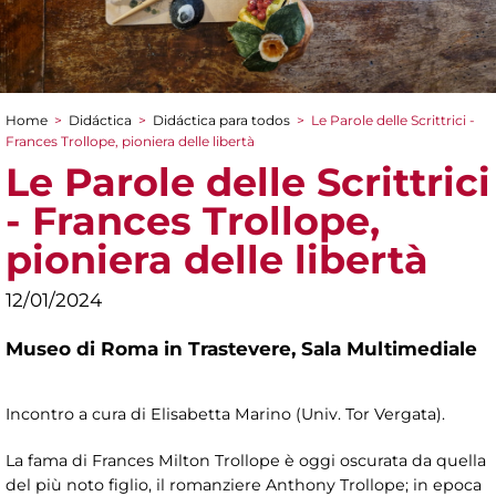
Home
>
Didáctica
>
Didáctica para todos
>
Le Parole delle Scrittrici -
You are here
Frances Trollope, pioniera delle libertà
Le Parole delle Scrittrici
- Frances Trollope,
pioniera delle libertà
12/01/2024
Museo di Roma in Trastevere,
Sala Multimediale
Incontro a cura di Elisabetta Marino (Univ. Tor Vergata).
La fama di Frances Milton Trollope è oggi oscurata da quella
del più noto figlio, il romanziere Anthony Trollope; in epoca