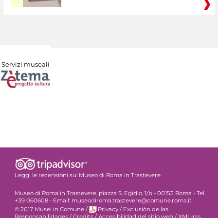
Servizi museali
Leggi le recensioni su:
Museo di Roma in Trastevere
Museo di Roma in Trastevere, piazza S. Egidio, 1/b - 00153 Roma - Tel.
+39 060608 - Email: museodiroma.trastevere@comune.roma.it
© 2017 Musei in Comune
/
Privacy
/
Exclusiòn de las
Responsabilidades
/
Credits
/
Accesibilidad del sitio web
/
XML-rss