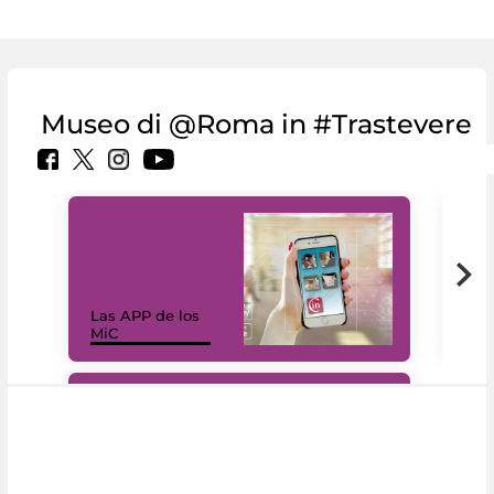
Museo di @Roma in #Trastevere
Las APP de los
I Mi
MiC
net