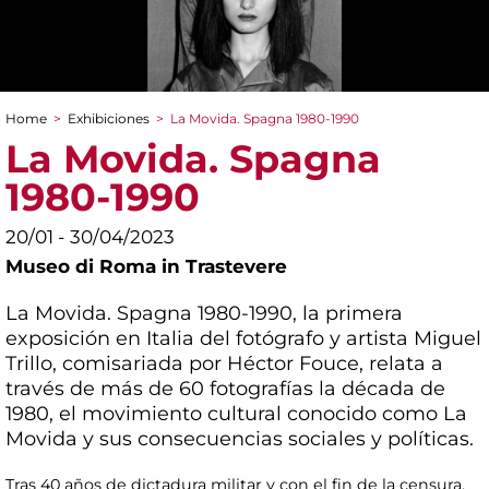
Home
>
Exhibiciones
>
La Movida. Spagna 1980-1990
You are here
La Movida. Spagna
1980-1990
20/01 - 30/04/2023
Museo di Roma in Trastevere
La Movida. Spagna 1980-1990, la primera
exposición en Italia del fotógrafo y artista Miguel
Trillo, comisariada por Héctor Fouce, relata a
través de más de 60 fotografías la década de
1980, el movimiento cultural conocido como La
Movida y sus consecuencias sociales y políticas.
Tras 40 años de dictadura militar y con el fin de la censura,