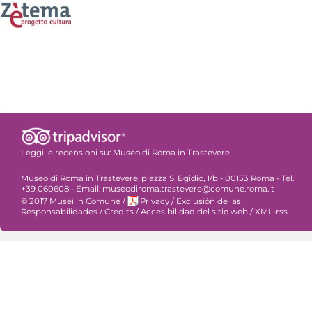
Leggi le recensioni su:
Museo di Roma in Trastevere
Museo di Roma in Trastevere, piazza S. Egidio, 1/b - 00153 Roma - Tel.
+39 060608 - Email: museodiroma.trastevere@comune.roma.it
© 2017 Musei in Comune
/
Privacy
/
Exclusiòn de las
Responsabilidades
/
Credits
/
Accesibilidad del sitio web
/
XML-rss