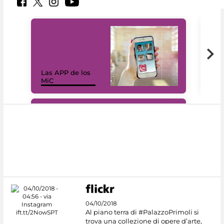
Las APP de los
I Mi
MiC
net
#DiscoverMiC
04/10/2018
Al piano terra di #PalazzoPrimoli si
trova una collezione di opere d’arte,