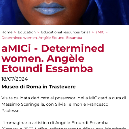
Home
>
Education
>
Educational resources for all
>
aMICi -
You are here
Determined women. Angèle Etoundi Essamba
aMICi - Determined
women. Angèle
Etoundi Essamba
18/07/2024
Museo di Roma in Trastevere
Visita guidata dedicata ai possessori della MIC card a cura di
Massimo Scaringella, con Silvia Telmon e Francesco
Paolesse.
L’immaginario artistico di Angèle Etoundi Essamba