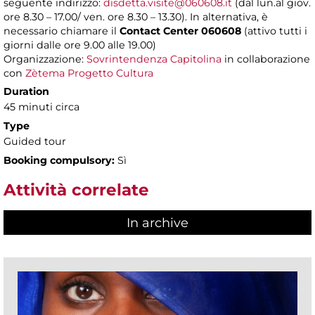
seguente indirizzo:
disdetta.visite@060608.it
(dal lun.al giov.
ore 8.30 – 17.00/ ven. ore 8.30 – 13.30). In alternativa, è
necessario chiamare il
Contact Center 060608
(attivo tutti i
giorni dalle ore 9.00 alle 19.00)
Organizzazione:
Sovrintendenza Capitolina
in collaborazione
con
Zètema Progetto Cultura
Duration
45 minuti circa
Type
Guided tour
Booking compulsory:
Sì
Attività correlate
In archive