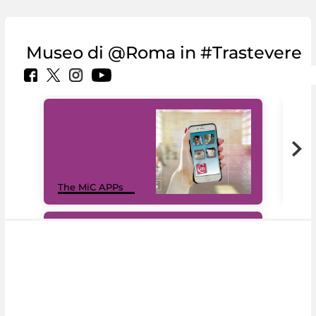
Museo di @Roma in #Trastevere
MiC
The MiC APPs
net
#DiscoverMiC