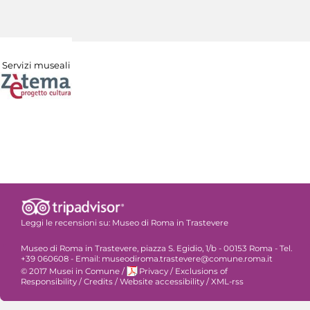
Servizi museali
Leggi le recensioni su:
Museo di Roma in Trastevere
Museo di Roma in Trastevere, piazza S. Egidio, 1/b - 00153 Roma - Tel.
+39 060608 - Email: museodiroma.trastevere@comune.roma.it
© 2017 Musei in Comune
/
Privacy
/
Exclusions of
Responsibility
/
Credits
/
Website accessibility
/
XML-rss