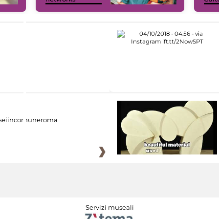
eiincomuneroma
Servizi museali