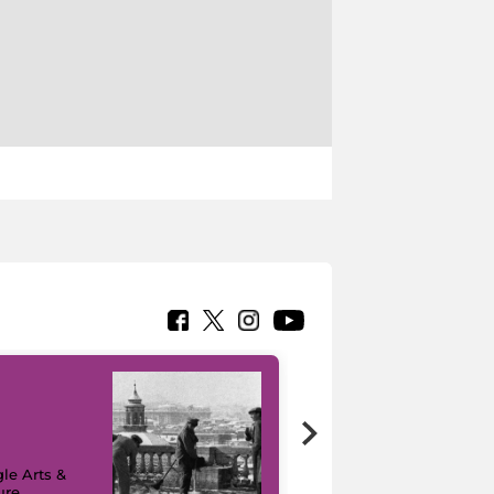
le Arts &
ure
I like MiC