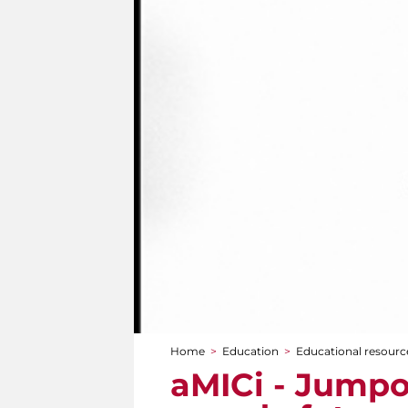
Home
>
Education
>
Educational resource
You are here
aMICi - Jumpol