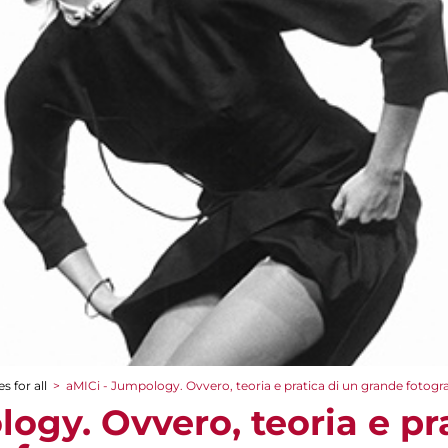
s for all
>
aMICi - Jumpology. Ovvero, teoria e pratica di un grande fotogr
ogy. Ovvero, teoria e pr