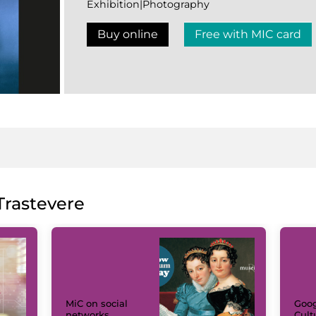
Exhibition|Photography
Buy online
Free with MIC card
rastevere
MiC on social
Goog
networks
Cult