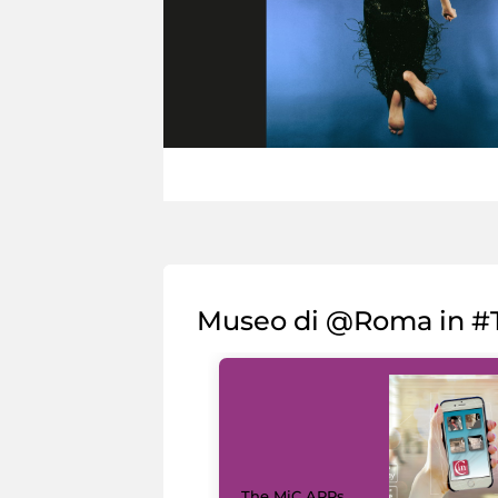
Museo di @Roma in #T
The MiC APPs