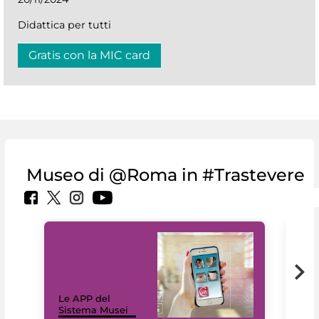
Didattica per tutti
Gratis con la MIC card
Museo di @Roma in #Trastevere
Il 
Le APP del
Mus
Sistema Musei
net