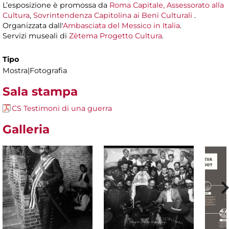
L’esposizione è promossa da
Roma Capitale, Assessorato alla
Cultura
,
Sovrintendenza Capitolina ai Beni Culturali
.
Organizzata dall'
Ambasciata del Messico in Italia
.
Servizi museali di
Zètema Progetto Cultura
.
Tipo
Mostra|Fotografia
Sala stampa
CS Testimoni di una guerra
Galleria