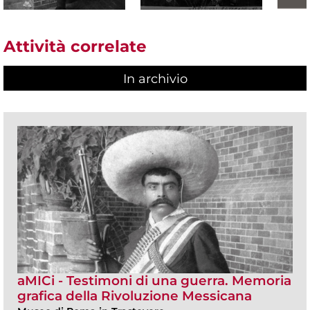
Attività correlate
In archivio
aMICi - Testimoni di una guerra. Memoria
grafica della Rivoluzione Messicana