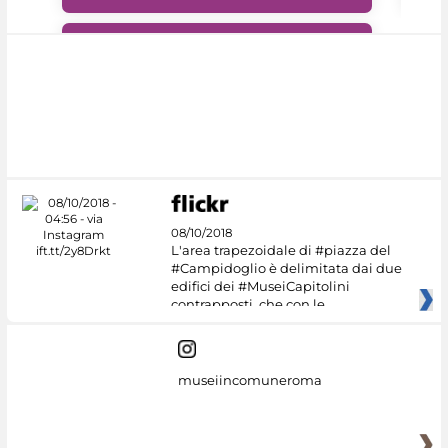
#DiscoverMiC
08/10/2018
L'area trapezoidale di #piazza del
#Campidoglio è delimitata dai due
edifici dei #MuseiCapitolini
contrapposti, che con le
museiincomuneroma