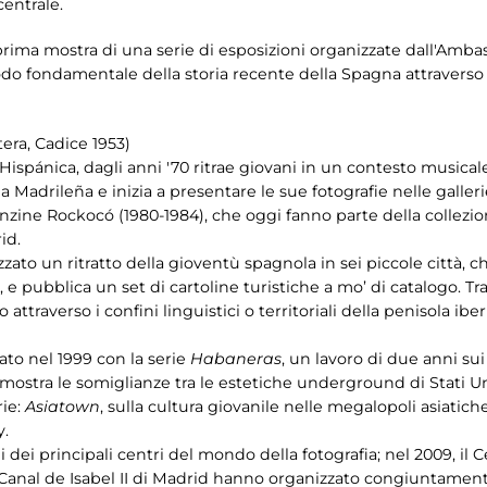
entrale.
prima mostra di una serie di esposizioni organizzate dall'Ambasc
o fondamentale della storia recente della Spagna attraverso 
era, Cadice 1953)
ispánica, dagli anni '70 ritrae giovani in un contesto musicale
Madrileña e inizia a presentare le sue fotografie nelle galleri
anzine Rockocó (1980-1984), che oggi fanno parte della collez
id.
zzato un ritratto della gioventù spagnola in sei piccole città, c
, e pubblica un set di cartoline turistiche a mo’ di catalogo. Tra
o attraverso i confini linguistici o territoriali della penisola iberi
iato nel 1999 con la serie
Habaneras
, un lavoro di due anni sui
 mostra le somiglianze tra le estetiche underground di Stati U
rie:
Asiatown
, sulla cultura giovanile nelle megalopoli asiatich
y.
ni dei principali centri del mondo della fotografia; nel 2009, il
 Canal de Isabel II di Madrid hanno organizzato congiuntamente