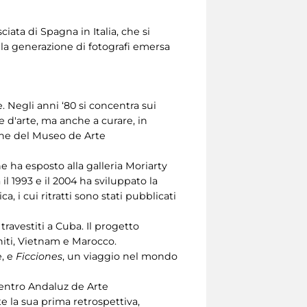
iata di Spagna in Italia, che si
la generazione di fotografi emersa
. Negli anni ‘80 si concentra sui
e d'arte, ma anche a curare, in
ione del Museo de Arte
he ha esposto alla galleria Moriarty
 il 1993 e il 2004 ha sviluppato la
ca, i cui ritratti sono stati pubblicati
 travestiti a Cuba. Il progetto
niti, Vietnam e Marocco.
e, e
Ficciones
, un viaggio nel mondo
 Centro Andaluz de Arte
 la sua prima retrospettiva,