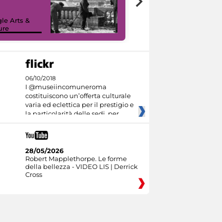
le Arts &
ure
I like MiC
06/10/2018
I @museiincomuneroma
costituiscono un’offerta culturale
varia ed eclettica per il prestigio e
la particolarità delle sedi, per
28/05/2026
Robert Mapplethorpe. Le forme
della bellezza - VIDEO LIS | Derrick
Cross