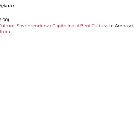
gliata.
9.00)
lture, Sovrintendenza Capitolina ai Beni Culturali
e Ambasciat
ltura
.