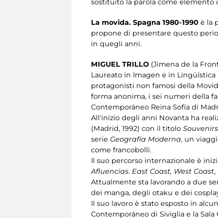
sostituito la parola come elemento c
La movida. Spagna 1980-1990
è la 
propone di presentare questo period
in quegli anni.
MIGUEL TRILLO
(Jimena de la Front
Laureato in Imagen e in Lingüística H
protagonisti non famosi della Movida 
forma anonima, i sei numeri della f
Contemporáneo Reina Sofía di Madr
All'inizio degli anni Novanta ha reali
(Madrid, 1992) con il titolo
Souvenirs
serie
Geografía Moderna
, un viaggi
come francobolli.
Il suo percorso internazionale è iniz
Afluencias
.
East Coast, West Coast
,
Attualmente sta lavorando a due se
dei manga, degli otaku e dei cospla
Il suo lavoro è stato esposto in alcu
Contemporáneo di Siviglia e la Sala