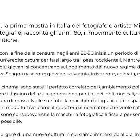
la prima mostra in Italia del fotografo e artista Mi
otografie, racconta gli anni '80, il movimento cult
itiche.
 con la fine della censura, negli anni 80-90 inizia un periodo 
e un'eredità oscura per farsi largo tra i paesi occidentali. Men
 più giovani si concentrano sul godimento del nuovo regime di
 Spagna nascente: giovane, selvaggia, irriverente, colorata, ed
al cinema, sono state il perfetto correlato del cambiamento pol
re il fascino della sua generazione per i nuovi idoli musicali, 
tura di massa. Nelle sue foto, la macchina fotografica dà le spal
 in modo furtivo, come il reporter o il ricercatore che vuole ca
lo sono consapevoli che la macchina fotografica li fisserà per s
possibile.
gere di una nuova cultura in cui siamo immersi da allora, in