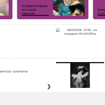
Il Sistema Musei
sui social
Goog
network
Cult
eiincomuneroma