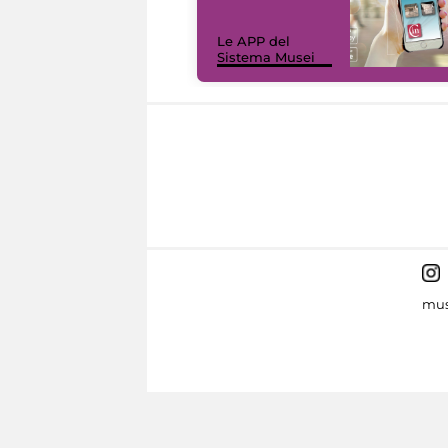
Le APP del
Sistema Musei
mus