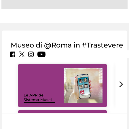
Museo di @Roma in #Trastevere
Il 
Le APP del
Mus
Sistema Musei
net