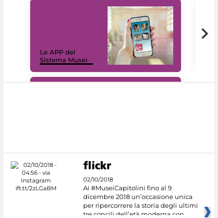
Il 
Le APP del
Mus
Sistema Musei
net
#DiscoverMiC
02/10/2018
Ai #MuseiCapitolini fino al 9
dicembre 2018 un’occasione unica
per ripercorrere la storia degli ultimi
tre concili dell’età moderna con