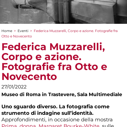
Home
>
Eventi
>
Federica Muzzarelli, Corpo e azione. Fotografie fra
Tu sei qui
Otto e Novecento
Federica Muzzarelli,
Corpo e azione.
Fotografie fra Otto e
Novecento
27/01/2022
Museo di Roma in Trastevere,
Sala Multimediale
Uno sguardo diverso. La fotografia come
strumento di indagine sull’identità.
Approfondimenti, in occasione della mostra
Prima, donna. Margaret Bourke-White
, sulle