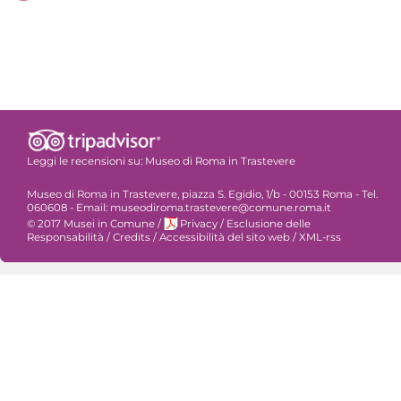
Leggi le recensioni su:
Museo di Roma in Trastevere
Museo di Roma in Trastevere, piazza S. Egidio, 1/b - 00153 Roma - Tel.
060608 - Email: museodiroma.trastevere@comune.roma.it
© 2017 Musei in Comune
/
Privacy
/
Esclusione delle
Responsabilità
/
Credits
/
Accessibilità del sito web
/
XML-rss