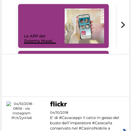
Il 
Le APP del
Mus
Sistema Musei
net
#DiscoverMiC
04/10/2018
E' di #Cavaceppi il calco in gesso del
busto dell’imperatore #Caracalla
conservato nel #CasinoNobile a