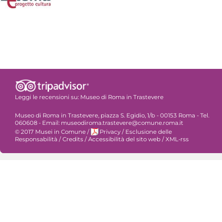
Leggi le recensioni su:
Museo di Roma in Trastevere
Museo di Roma in Trastevere, piazza S. Egidio, 1/b - 00153 Roma - Tel.
060608 - Email: museodiroma.trastevere@comune.roma.it
© 2017 Musei in Comune
/
Privacy
/
Esclusione delle
Responsabilità
/
Credits
/
Accessibilità del sito web
/
XML-rss