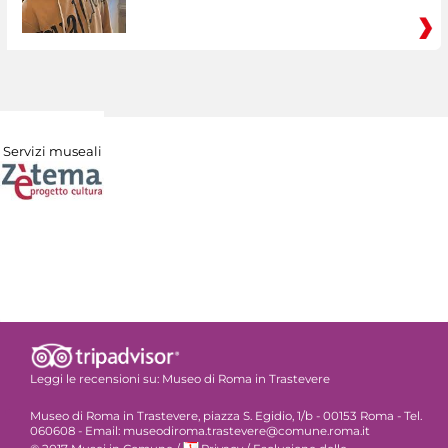
Servizi museali
Leggi le recensioni su:
Museo di Roma in Trastevere
Museo di Roma in Trastevere, piazza S. Egidio, 1/b - 00153 Roma - Tel.
060608 - Email: museodiroma.trastevere@comune.roma.it