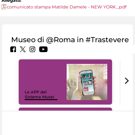
Allegato:
comunicato stampa Matilde Damele - NEW YORK_.pdf
Museo di @Roma in #Trastevere
Il 
Le APP del
Mus
Sistema Musei
net