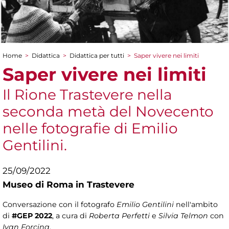
Home
>
Didattica
>
Didattica per tutti
>
Saper vivere nei limiti
Tu sei qui
Saper vivere nei limiti
Il Rione Trastevere nella
seconda metà del Novecento
nelle fotografie di Emilio
Gentilini.
25/09/2022
Museo di Roma in Trastevere
Conversazione con il fotografo
Emilio Gentilini
nell'ambito
di
#GEP 2022
, a cura di
Roberta Perfetti
e
Silvia Telmon
con
Ivan Forcina
.