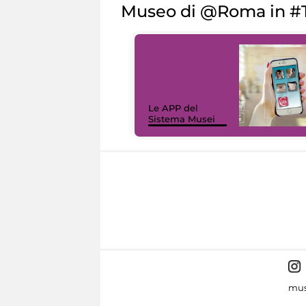
Museo di @Roma in #T
Le APP del
Sistema Musei
mus