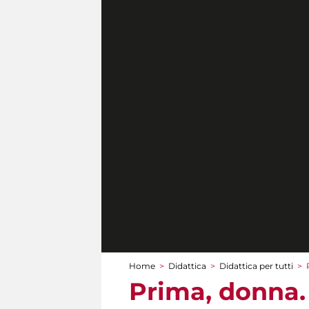
Home
>
Didattica
>
Didattica per tutti
>
Tu sei qui
Prima, donna