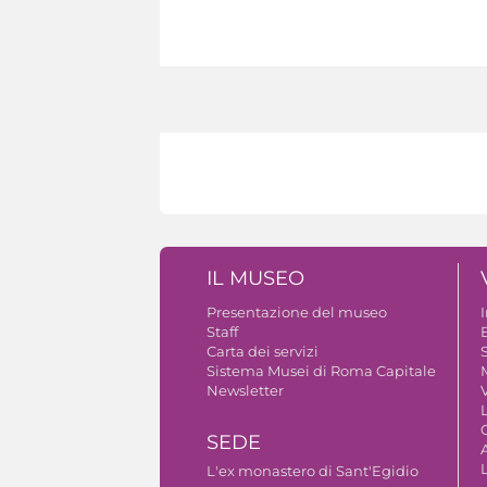
IL MUSEO
Presentazione del museo
Staff
B
Carta dei servizi
S
Sistema Musei di Roma Capitale
Newsletter
V
SEDE
A
L'ex monastero di Sant'Egidio