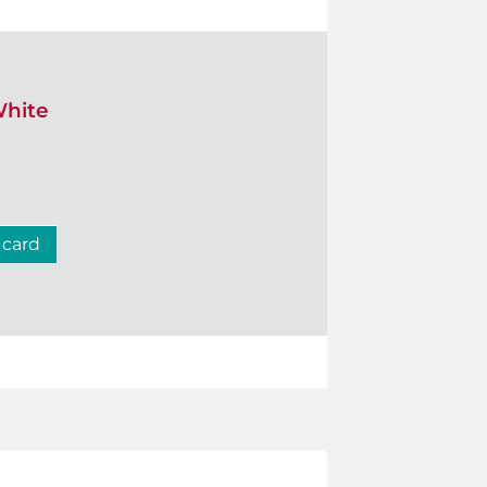
White
 card