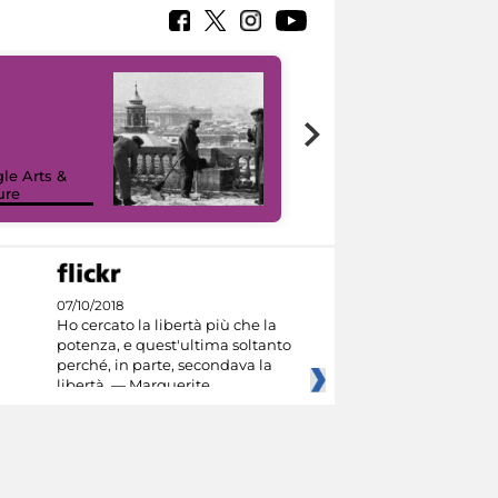
le Arts &
ure
I like MiC
07/10/2018
Ho cercato la libertà più che la
potenza, e quest'ultima soltanto
perché, in parte, secondava la
libertà. — Marguerite