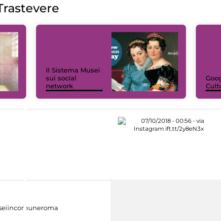
rastevere
Il Sistema Musei
sui social
Goog
network
Cult
eiincomuneroma