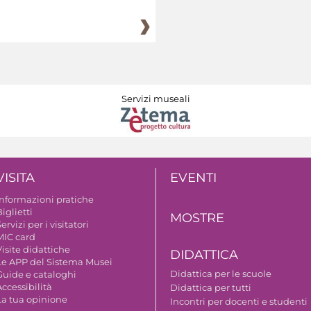
Servizi museali
VISITA
EVENTI
Informazioni pratiche
iglietti
MOSTRE
ervizi per i visitatori
MIC card
isite didattiche
DIDATTICA
Le APP del Sistema Musei
Didattica per le scuole
Guide e cataloghi
ccessibilità
Didattica per tutti
La tua opinione
Incontri per docenti e studenti