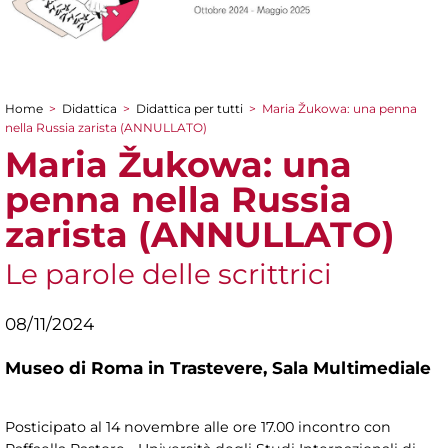
Home
>
Didattica
>
Didattica per tutti
>
Maria Žukowa: una penna
Tu sei qui
nella Russia zarista (ANNULLATO)
Maria Žukowa: una
penna nella Russia
zarista (ANNULLATO)
Le parole delle scrittrici
08/11/2024
Museo di Roma in Trastevere,
Sala Multimediale
Posticipato al 14 novembre alle ore 17.00 incontro con