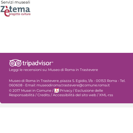
Servizi museali
Leggi le recensioni su:
Museo di Roma in Trastevere
Museo di Roma in Trastevere, piazza S. Egidio, 1/b - 00153 Roma - Tel.
060608 - Email: museodiroma.trastevere@comune.roma.it
© 2017 Musei in Comune
/
Privacy
/
Esclusione delle
Responsabilità
/
Credits
/
Accessibilità del sito web
/
XML-rss