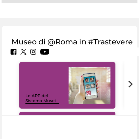
Museo di @Roma in #Trastevere
Il 
Le APP del
Mus
Sistema Musei
net