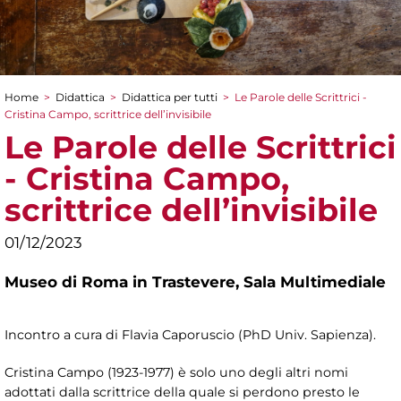
Home
>
Didattica
>
Didattica per tutti
>
Le Parole delle Scrittrici -
Tu sei qui
Cristina Campo, scrittrice dell’invisibile
Le Parole delle Scrittrici
- Cristina Campo,
scrittrice dell’invisibile
01/12/2023
Museo di Roma in Trastevere,
Sala Multimediale
Incontro a cura di Flavia Caporuscio (PhD Univ. Sapienza).
Cristina Campo (1923-1977) è solo uno degli altri nomi
adottati dalla scrittrice della quale si perdono presto le