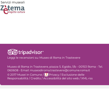
Servizi museali
Leggi le recensioni su:
Museo di Roma in Trastevere
Museo di Roma in Trastevere, piazza S. Egidio, 1/b - 00153 Roma - Tel.
060608 - Email: museodiroma.trastevere@comune.roma.it
© 2017 Musei in Comune
/
Privacy
/
Esclusione delle
Responsabilità
/
Credits
/
Accessibilità del sito web
/
XML-rss