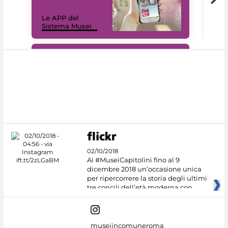
Il 
Le APP del
Mus
Sistema Musei
net
#DiscoverMiC
02/10/2018
Ai #MuseiCapitolini fino al 9
dicembre 2018 un’occasione unica
per ripercorrere la storia degli ultimi
tre concili dell’età moderna con
museiincomuneroma