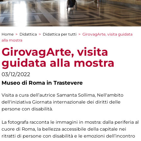
Home
>
Didattica
>
Didattica per tutti
>
GirovagArte, visita guidata
Tu sei qui
alla mostra
GirovagArte, visita
guidata alla mostra
03/12/2022
Museo di Roma in Trastevere
Visita a cura dell’autrice Samanta Sollima, Nell'ambito
dell'iniziativa Giornata internazionale dei diritti delle
persone con disabilità.
La fotografa racconta le immagini in mostra: dalla periferia al
cuore di Roma, la bellezza accessibile della capitale nei
ritratti di persone con disabilità e le emozioni dell’incontro