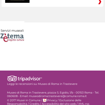
Servizi museali
Leggi le recensioni su:
Museo di Roma in Trastevere
Museo di Roma in Trastevere, piazza S. Egidio, 1/b - 00153 Roma - Tel.
060608 - Email: museodiroma.trastevere@comune.roma.it
© 2017 Musei in Comune
/
Privacy
/
Esclusione delle
Responsabilità
/
Credits
/
Accessibilità del sito web
/
XML-rss