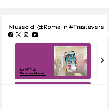
Museo di @Roma in #Trastevere
Il 
Le APP del
Mus
Sistema Musei
net