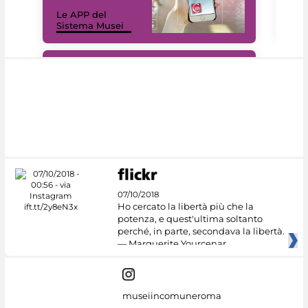
Il 
Le APP del
Mus
Sistema Musei
net
#DiscoverMiC
07/10/2018
Ho cercato la libertà più che la
potenza, e quest'ultima soltanto
perché, in parte, secondava la libertà.
— Marguerite Yourcenar
museiincomuneroma