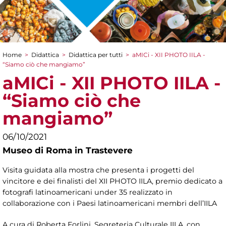
Home
>
Didattica
>
Didattica per tutti
>
aMICi - XII PHOTO IILA -
Tu sei qui
“Siamo ciò che mangiamo”
aMICi - XII PHOTO IILA -
“Siamo ciò che
mangiamo”
06/10/2021
Museo di Roma in Trastevere
Visita guidata alla mostra che presenta i progetti del
vincitore e dei finalisti del XII PHOTO IILA, premio dedicato a
fotografi latinoamericani under 35 realizzato in
collaborazione con i Paesi latinoamericani membri dell’IILA
A cura di Roberta Forlini, Segreteria Culturale IILA, con