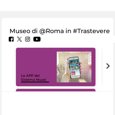
Museo di @Roma in #Trastevere
Il 
Le APP del
Mus
Sistema Musei
net