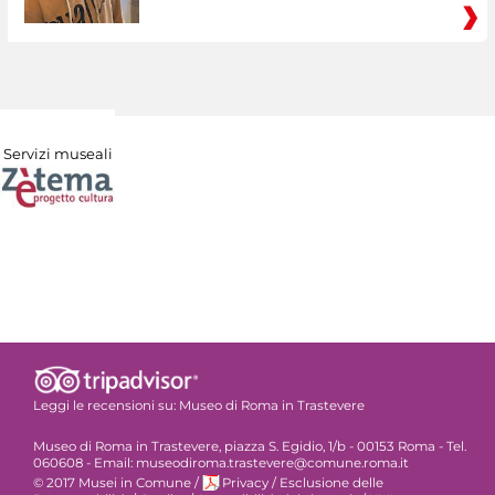
Servizi museali
Leggi le recensioni su:
Museo di Roma in Trastevere
Museo di Roma in Trastevere, piazza S. Egidio, 1/b - 00153 Roma - Tel.
060608 - Email: museodiroma.trastevere@comune.roma.it
© 2017 Musei in Comune
/
Privacy
/
Esclusione delle