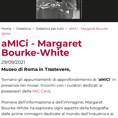
Home
>
Didattica
>
Didattica per tutti
>
aMICi - Margaret Bourke-
Tu sei qui
White
aMICi - Margaret
Bourke-White
29/09/2021
Museo di Roma in Trastevere,
Tornano gli appuntamenti di approfondimento di "
aMICi
" in
presenza nei musei. Incontri con i curatori dedicati ai
possessori della
MiC Card
.
Pioniera dell’informazione e dell’immagine, Margaret
Bourke-White ha esplorato ogni aspetto della fotografia:
dalle prime immagini dedicate al mondo dell’industria e ai