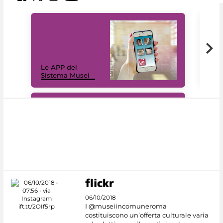
Il 
Le APP del
Mus
Sistema Musei
net
#DiscoverMiC
06/10/2018
I @museiincomuneroma
costituiscono un’offerta culturale varia