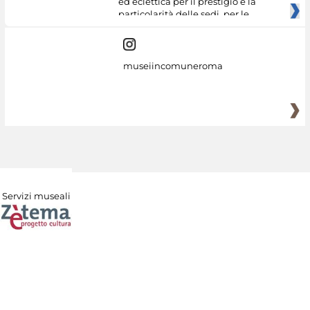
ed eclettica per il prestigio e la
particolarità delle sedi, per le
museiincomuneroma
Servizi museali