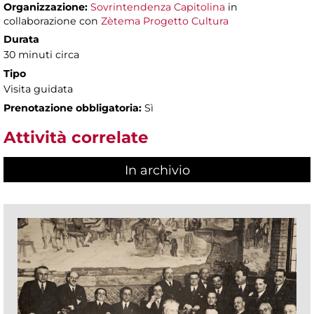
Organizzazione:
Sovrintendenza Capitolina
in
collaborazione con
Zètema Progetto Cultura
Durata
30 minuti circa
Tipo
Visita guidata
Prenotazione obbligatoria:
Sì
Attività correlate
In archivio