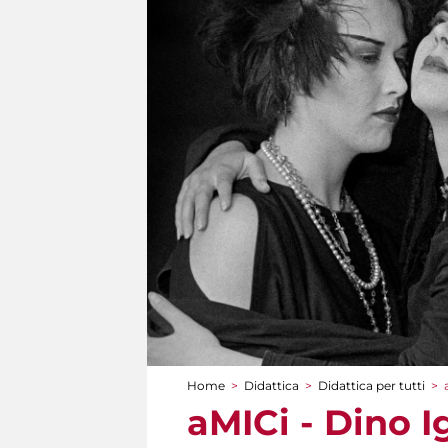
Home
>
Didattica
>
Didattica per tutti
>
Tu sei qui
aMICi - Dino 