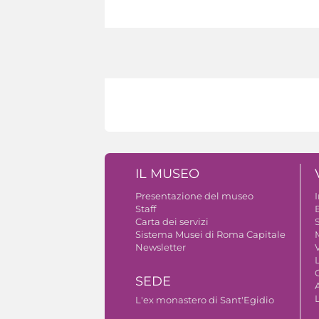
IL MUSEO
Presentazione del museo
Staff
B
Carta dei servizi
S
Sistema Musei di Roma Capitale
Newsletter
V
SEDE
A
L'ex monastero di Sant'Egidio