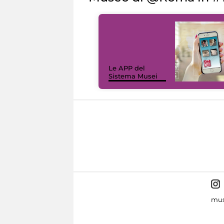
Le APP del
Sistema Musei
mus