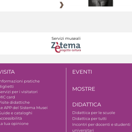
Servizi museali
VISITA
EVENTI
Informazioni pratiche
iglietti
MOSTRE
ervizi per i visitatori
MIC card
isite didattiche
DIDATTICA
Le APP del Sistema Musei
Didattica per le scuole
Guide e cataloghi
ccessibilità
Didattica per tutti
La tua opinione
Incontri per docenti e studenti
universitari