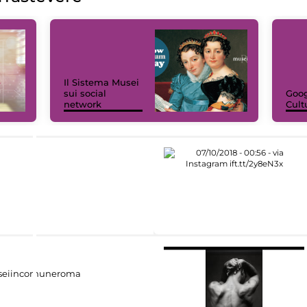
Il Sistema Musei
sui social
Goog
network
Cult
eiincomuneroma