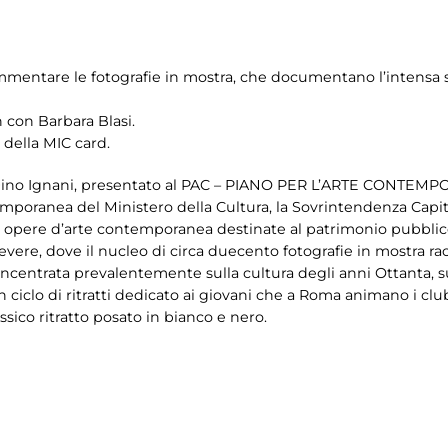
ommentare le fotografie in mostra, che documentano l’intensa
n con Barbara Blasi.
 della MIC card.
 Dino Ignani, presentato al PAC – PIANO PER L’ARTE CONTEMP
mporanea del Ministero della Cultura, la Sovrintendenza Capit
i opere d’arte contemporanea destinate al patrimonio pubblico i
vere, dove il nucleo di circa duecento fotografie
in mostra ra
 concentrata prevalentemente sulla cultura degli anni Ottanta, 
 ciclo di ritratti dedicato ai giovani che a Roma animano i clu
ico ritratto posato in bianco e nero.