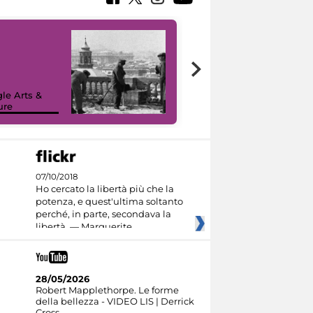
le Arts &
ure
I like MiC
07/10/2018
Ho cercato la libertà più che la
potenza, e quest'ultima soltanto
perché, in parte, secondava la
libertà. — Marguerite
28/05/2026
Robert Mapplethorpe. Le forme
della bellezza - VIDEO LIS | Derrick
Cross