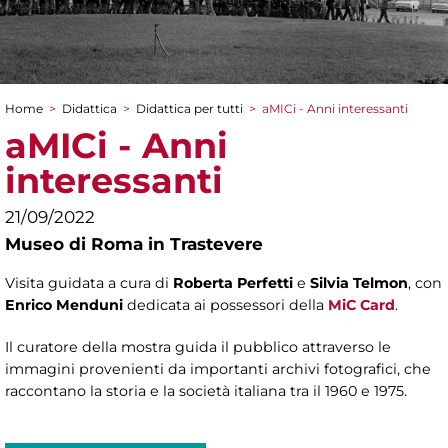
Home
>
Didattica
>
Didattica per tutti
>
aMICi - Anni interessanti
Tu sei qui
aMICi - Anni
interessanti
21/09/2022
Museo di Roma in Trastevere
Visita guidata a cura di
Roberta Perfetti
e
Silvia Telmon
, con
Enrico Menduni
dedicata ai possessori della
MiC Card
.
Il curatore della mostra guida il pubblico attraverso le
immagini provenienti da importanti archivi fotografici, che
raccontano la storia e la società italiana tra il 1960 e 1975.