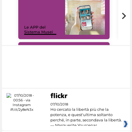
Il 
Le APP del
Mus
Sistema Musei
net
#DiscoverMiC
07/10/2018
Ho cercato la libertà più che la
potenza, e quest'ultima soltanto
perché, in parte, secondava la libertà.
— Marguerite Yourcenar