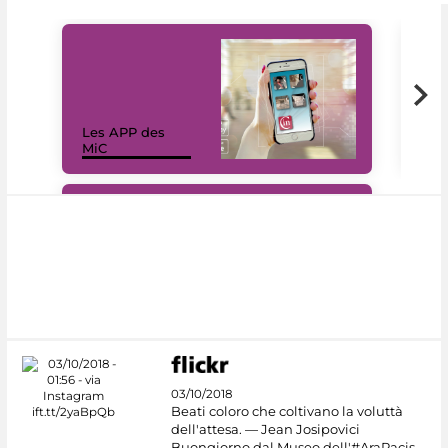
Les APP des
Les
MiC
rés
#DiscoverMiC
03/10/2018
Beati coloro che coltivano la voluttà
dell'attesa. — Jean Josipovici
Buongiorno dal Museo dell'#AraPacis