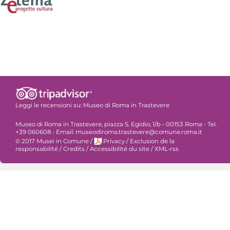
Leggi le recensioni su:
Museo di Roma in Trastevere
Museo di Roma in Trastevere, piazza S. Egidio, 1/b - 00153 Roma - Tel.
+39 060608 - Email: museodiroma.trastevere@comune.roma.it
© 2017 Musei in Comune
/
Privacy
/
Exclusion de la
responsabilité
/
Credits
/
Accessibilité du site
/
XML-rss