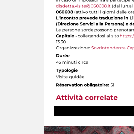
disdetta.visite@060608.it
(dal lun.al
060608
(attivo tutti i giorni dalle or
L'incontro prevede traduzione in Lin
(Direzione Servizi alla Persona) e d
Le persone sorde possono prenotare 
Capitale -
collegandosi al sito
https:
13.30
Organizzazione:
Sovrintendenza Cap
Durée
45 minuti circa
Typologie
Visite guidée
Réservation obligatoire:
Sì
Attività correlate