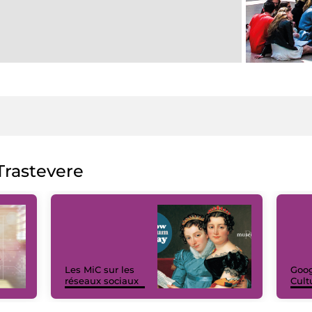
rastevere
Les MiC sur les
Goog
réseaux sociaux
Cult