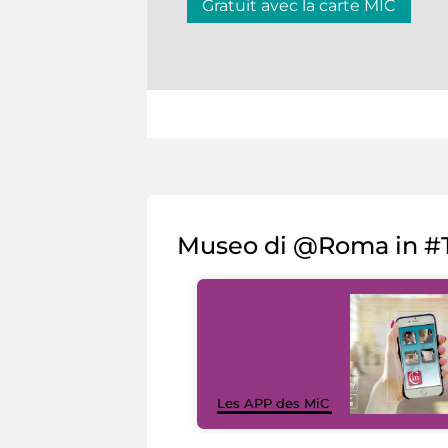
Gratuit avec la carte MIC
Museo di @Roma in #T
Les APP des MiC