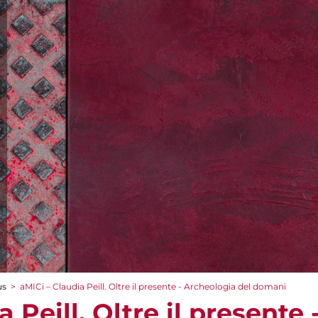
us
>
aMICi – Claudia Peill. Oltre il presente - Archeologia del domani
a Peill. Oltre il presente