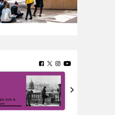
le Arts &
ure
I like MiC