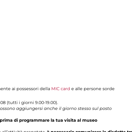
mente ai possessori della
MIC card
e alle persone sorde
8 (tutti i giorni 9.00-19.00).
 possono aggiungersi anche il giorno stesso sul posto
prima di programmare la tua visita al museo
 all’attività prenotata,
è necessario comunicare la disdetta t