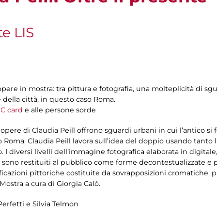
te LIS
 opere in mostra: tra pittura e fotografia, una molteplicità di sgu
 della città, in questo caso Roma.
C card
e alle persone sorde
le opere di Claudia Peill offrono sguardi urbani in cui l’antico 
so Roma. Claudia Peill lavora sull’idea del doppio usando tanto l
 I diversi livelli dell’immagine fotografica elaborata in digita
sono restituiti al pubblico come forme decontestualizzate e per
ificazioni pittoriche costituite da sovrapposizioni cromatiche,
Mostra a cura di Giorgia Calò.
Perfetti e Silvia Telmon