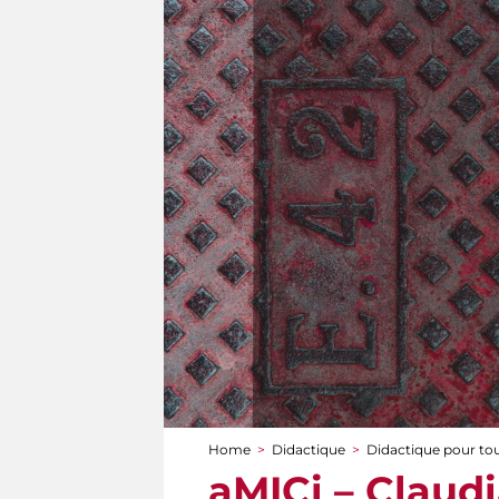
Home
>
Didactique
>
Didactique pour to
You are here
aMICi – Claudi