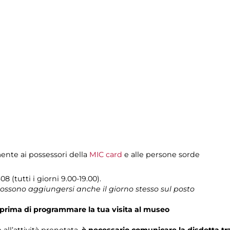
mente ai possessori della
MIC card
e alle persone sorde
8 (tutti i giorni 9.00-19.00).
 possono aggiungersi anche il giorno stesso sul posto
prima di programmare la tua visita al museo
 all’attività prenotata,
è necessario comunicare la disdetta t