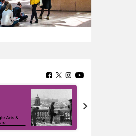
le Arts &
ure
I like MiC