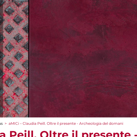
us
>
aMICi – Claudia Peill. Oltre il presente - Archeologia del domani
a Peill. Oltre il presente