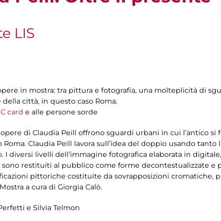
te LIS
 opere in mostra: tra pittura e fotografia, una molteplicità di sgu
 della città, in questo caso Roma.
C card
e alle persone sorde
le opere di Claudia Peill offrono sguardi urbani in cui l’antico 
so Roma. Claudia Peill lavora sull’idea del doppio usando tanto l
 I diversi livelli dell’immagine fotografica elaborata in digita
sono restituiti al pubblico come forme decontestualizzate e per
ificazioni pittoriche costituite da sovrapposizioni cromatiche,
Mostra a cura di Giorgia Calò.
Perfetti e Silvia Telmon