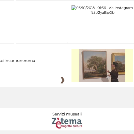
eiincomuneroma
Servizi museali