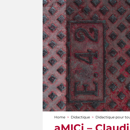
Home
>
Didactique
>
Didactique pour to
You are here
aMICi – Claudi