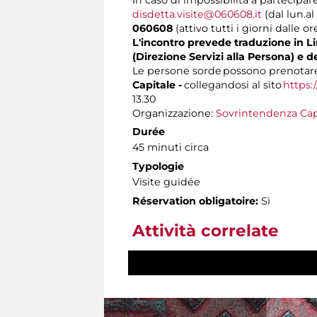
disdetta.visite@060608.it
(dal lun.al
060608
(attivo tutti i giorni dalle or
L'incontro prevede traduzione in Lin
(Direzione Servizi alla Persona) e d
Le persone sorde possono prenotare 
Capitale -
collegandosi al sito
https:
13.30
Organizzazione:
Sovrintendenza Cap
Durée
45 minuti circa
Typologie
Visite guidée
Réservation obligatoire:
Sì
Attività correlate