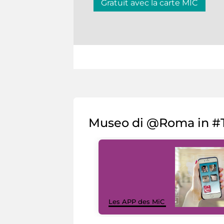
Gratuit avec la carte MIC
Museo di @Roma in #T
Les APP des MiC