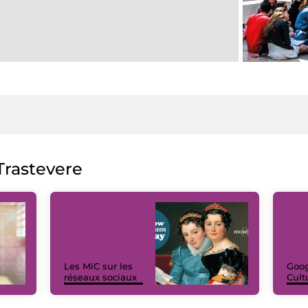
rastevere
Les MiC sur les
Goog
réseaux sociaux
Cult