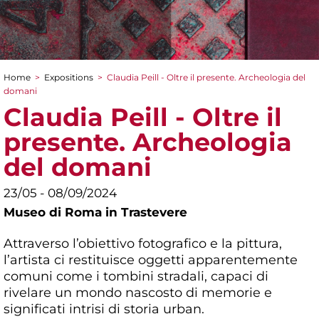
Home
>
Expositions
>
Claudia Peill - Oltre il presente. Archeologia del
You are here
domani
Claudia Peill - Oltre il
presente. Archeologia
del domani
23/05 - 08/09/2024
Museo di Roma in Trastevere
Attraverso l’obiettivo fotografico e la pittura,
l’artista ci restituisce oggetti apparentemente
comuni come i tombini stradali, capaci di
rivelare un mondo nascosto di memorie e
significati intrisi di storia urban.