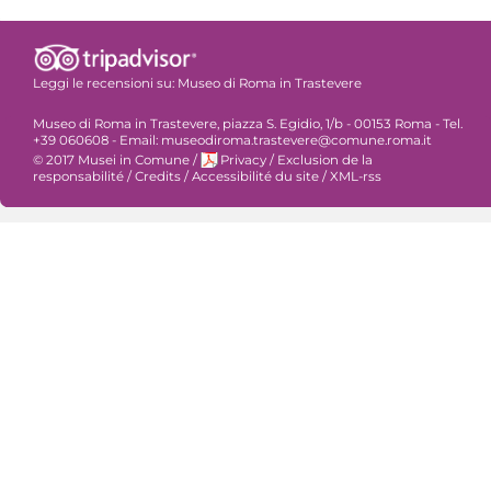
Leggi le recensioni su:
Museo di Roma in Trastevere
Museo di Roma in Trastevere, piazza S. Egidio, 1/b - 00153 Roma - Tel.
+39 060608 - Email: museodiroma.trastevere@comune.roma.it
© 2017 Musei in Comune
/
Privacy
/
Exclusion de la
responsabilité
/
Credits
/
Accessibilité du site
/
XML-rss