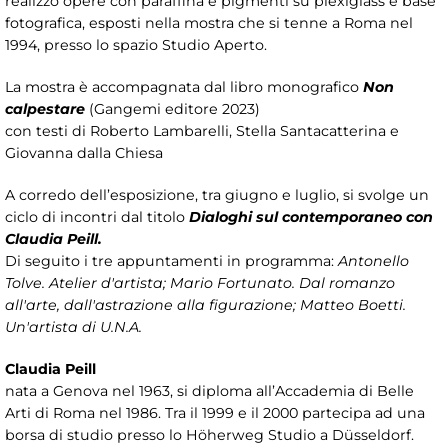
realizzò opere con paraffina e pigmenti su plexiglass e base
fotografica, esposti nella mostra che si tenne a Roma nel
1994, presso lo spazio Studio Aperto.
La mostra è accompagnata dal libro monografico
Non
calpestare
(Gangemi editore 2023)
con testi di Roberto Lambarelli, Stella Santacatterina e
Giovanna dalla Chiesa
A corredo dell’esposizione, tra giugno e luglio, si svolge un
ciclo di incontri dal titolo
Dialoghi sul contemporaneo con
Claudia Peill.
Di seguito i tre appuntamenti in programma:
Antonello
Tolve. Atelier d'artista; Mario Fortunato. Dal romanzo
all'arte, dall'astrazione alla figurazione; Matteo Boetti.
Un'artista di U.N.A.
Claudia Peill
nata a Genova nel 1963, si diploma all’Accademia di Belle
Arti di Roma nel 1986. Tra il 1999 e il 2000 partecipa ad una
borsa di studio presso lo Höherweg Studio a Düsseldorf.