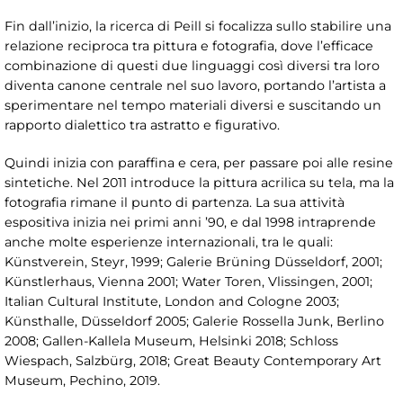
Fin dall’inizio, la ricerca di Peill si focalizza sullo stabilire una
relazione reciproca tra pittura e fotografia, dove l’efficace
combinazione di questi due linguaggi così diversi tra loro
diventa canone centrale nel suo lavoro, portando l’artista a
sperimentare nel tempo materiali diversi e suscitando un
rapporto dialettico tra astratto e figurativo.
Quindi inizia con paraffina e cera, per passare poi alle resine
sintetiche. Nel 2011 introduce la pittura acrilica su tela, ma la
fotografia rimane il punto di partenza. La sua attività
espositiva inizia nei primi anni ’90, e dal 1998 intraprende
anche molte esperienze internazionali, tra le quali:
Künstverein, Steyr, 1999; Galerie Brüning Düsseldorf, 2001;
Künstlerhaus, Vienna 2001; Water Toren, Vlissingen, 2001;
Italian Cultural Institute, London and Cologne 2003;
Künsthalle, Düsseldorf 2005; Galerie Rossella Junk, Berlino
2008; Gallen-Kallela Museum, Helsinki 2018; Schloss
Wiespach, Salzbürg, 2018; Great Beauty Contemporary Art
Museum, Pechino, 2019.