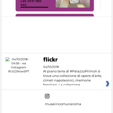
Les APP des
Les
MiC
rés
#DiscoverMiC
04/10/2018
Al piano terra di #PalazzoPrimoli si
trova una collezione di opere d’arte,
cimeli napoleonici, memorie
familiari. La collezione
museiincomuneroma