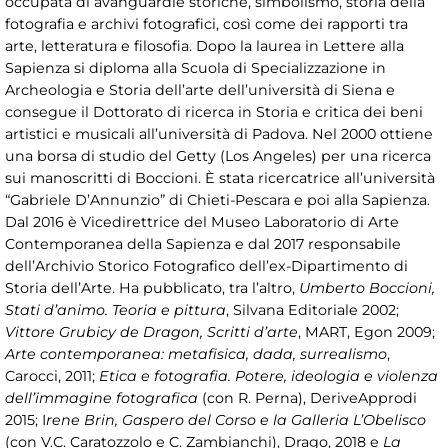
occupata di avanguardie storiche, simbolismo, storia della
fotografia e archivi fotografici, così come dei rapporti tra
arte, letteratura e filosofia. Dopo la laurea in Lettere alla
Sapienza si diploma alla Scuola di Specializzazione in
Archeologia e Storia dell’arte dell’università di Siena e
consegue il Dottorato di ricerca in Storia e critica dei beni
artistici e musicali all’università di Padova. Nel 2000 ottiene
una borsa di studio del Getty (Los Angeles) per una ricerca
sui manoscritti di Boccioni. È stata ricercatrice all’università
“Gabriele D’Annunzio” di Chieti-Pescara e poi alla Sapienza.
Dal 2016 è Vicedirettrice del Museo Laboratorio di Arte
Contemporanea della Sapienza e dal 2017 responsabile
dell’Archivio Storico Fotografico dell’ex-Dipartimento di
Storia dell’Arte. Ha pubblicato, tra l’altro,
Umberto Boccioni,
Stati d’animo. Teoria e pittura
, Silvana Editoriale 2002;
Vittore Grubicy de Dragon, Scritti d’arte
, MART, Egon 2009;
Arte contemporanea: metafisica, dada, surrealismo
,
Carocci, 2011;
Etica e fotografia. Potere, ideologia e violenza
dell’immagine fotografica
(con R. Perna), DeriveApprodi
2015; I
rene Brin, Gaspero del Corso e la Galleria L’Obelisco
(con V.C. Caratozzolo e C. Zambianchi), Drago, 2018 e
La