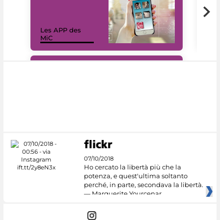
Les APP des
Les
MiC
rés
#DiscoverMiC
07/10/2018
Ho cercato la libertà più che la
potenza, e quest'ultima soltanto
perché, in parte, secondava la libertà.
— Marguerite Yourcenar