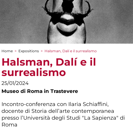
Home
>
Expositions
>
Halsman, Dalí e il surrealismo
You are here
Halsman, Dalí e il
surrealismo
25/01/2024
Museo di Roma in Trastevere
Incontro-conferenza con Ilaria Schiaffini,
docente di Storia dell’arte contemporanea
presso l’Università degli Studi "La Sapienza" di
Roma