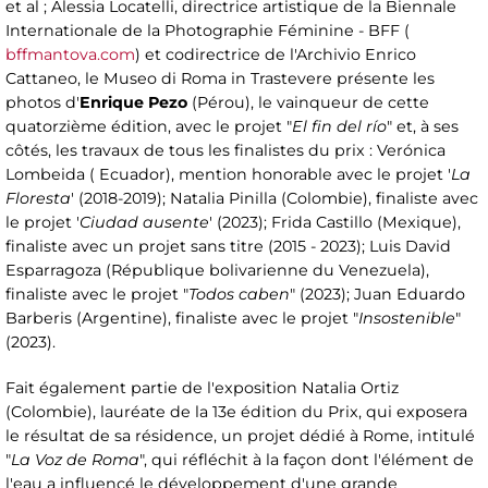
et al ; Alessia Locatelli, directrice artistique de la Biennale
Internationale de la Photographie Féminine - BFF (
bffmantova.com
) et codirectrice de l'Archivio Enrico
Cattaneo, le Museo di Roma in Trastevere présente les
photos d'
Enrique Pezo
(Pérou), le vainqueur de cette
quatorzième édition, avec le projet "
El fin del río
" et, à ses
côtés, les travaux de tous les finalistes du prix : Verónica
Lombeida ( Ecuador), mention honorable avec le projet '
La
Floresta
' (2018-2019); Natalia Pinilla (Colombie), finaliste avec
le projet '
Ciudad ausente
' (2023); Frida Castillo (Mexique),
finaliste avec un projet sans titre (2015 - 2023); Luis David
Esparragoza (République bolivarienne du Venezuela),
finaliste avec le projet "
Todos caben
" (2023); Juan Eduardo
Barberis (Argentine), finaliste avec le projet "
Insostenible
"
(2023).
Fait également partie de l'exposition Natalia Ortiz
(Colombie), lauréate de la 13e édition du Prix, qui exposera
le résultat de sa résidence, un projet dédié à Rome, intitulé
"
La Voz de Roma
", qui réfléchit à la façon dont l'élément de
l'eau a influencé le développement d'une grande