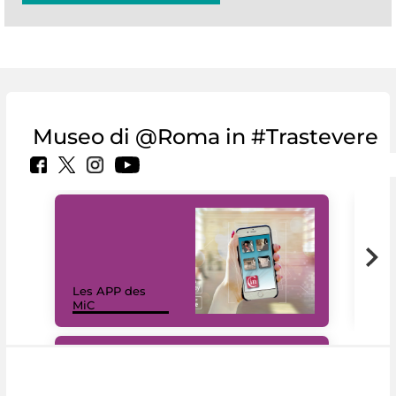
Museo di @Roma in #Trastevere
Les APP des
Les
MiC
rés