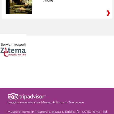
Arché
Servizi museali
Leggi le recensioni su:
Museo di Roma in Trastevere
Museo di Roma in Trastevere, piazza S. Egidio, 1/b - 00153 Roma - Tel.