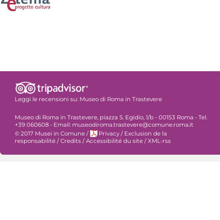
Leggi le recensioni su:
Museo di Roma in Trastevere
Museo di Roma in Trastevere, piazza S. Egidio, 1/b - 00153 Roma - Tel.
+39 060608 - Email: museodiroma.trastevere@comune.roma.it
© 2017 Musei in Comune
/
Privacy
/
Exclusion de la
responsabilité
/
Credits
/
Accessibilité du site
/
XML-rss