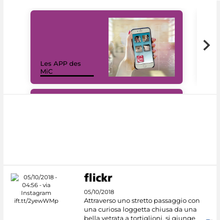
Les APP des
Les
MiC
rés
#DiscoverMiC
05/10/2018
Attraverso uno stretto passaggio con
una curiosa loggetta chiusa da una
bella vetrata a tortiglioni, si giunge