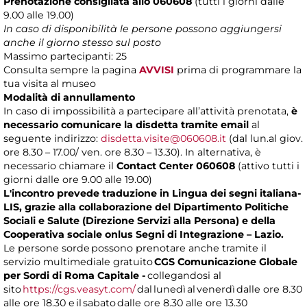
Prenotazione consigliata allo 060608
(tutti i giorni dalle
9.00 alle 19.00)
In caso di disponibilità le persone possono aggiungersi
anche il giorno stesso sul posto
Massimo partecipanti: 25
Consulta sempre la pagina
AVVISI
prima di programmare la
tua visita al museo
Modalità di annullamento
In caso di impossibilità a partecipare all’attività prenotata,
è
necessario comunicare la disdetta tramite email
al
seguente indirizzo:
disdetta.visite@060608.it
(dal lun.al giov.
ore 8.30 – 17.00/ ven. ore 8.30 – 13.30). In alternativa, è
necessario chiamare il
Contact Center 060608
(attivo tutti i
giorni dalle ore 9.00 alle 19.00)
L'incontro prevede traduzione in Lingua dei segni italiana-
LIS, grazie alla collaborazione del Dipartimento Politiche
Sociali e Salute (Direzione Servizi alla Persona) e della
Cooperativa sociale onlus Segni di Integrazione – Lazio.
Le persone sorde possono prenotare anche tramite il
servizio multimediale gratuito
CGS Comunicazione Globale
per Sordi di Roma Capitale -
collegandosi al
sito
https://cgs.veasyt.com/
dal lunedì al venerdì dalle ore 8.30
alle ore 18.30 e il sabato dalle ore 8.30 alle ore 13.30