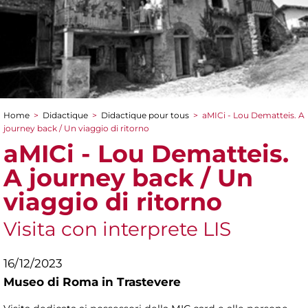
Home
>
Didactique
>
Didactique pour tous
>
aMICi - Lou Dematteis. A
You are here
journey back / Un viaggio di ritorno
aMICi - Lou Dematteis.
A journey back / Un
viaggio di ritorno
Visita con interprete LIS
16/12/2023
Museo di Roma in Trastevere