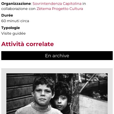
Organizzazione
:
Sovrintendenza Capitolina
in
collaborazione con
Zètema Progetto Cultura
Durée
60 minuti circa
Typologie
Visite guidée
Attività correlate
En archive