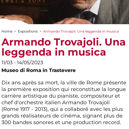
Home
>
Expositions
>
Armando Trovajoli. Una leggenda in musica
You are here
Armando Trovajoli. Una
leggenda in musica
11/03 - 14/05/2023
Museo di Roma in Trastevere
Dix ans après sa mort, la ville de Rome présente
la première exposition qui reconstitue la longue
carrière artistique du pianiste, compositeur et
chef d'orchestre italien Armando Trovajoli
(Rome 1917 - 2013), qui a collaboré avec les plus
grands réalisateurs de cinéma, signant plus de
300 bandes sonores et une production record.