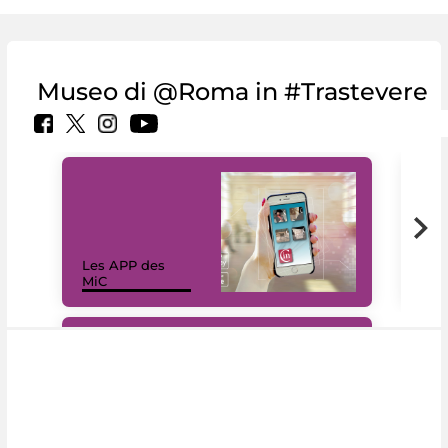
Museo di @Roma in #Trastevere
Les APP des
Les
MiC
rés
#DiscoverMiC