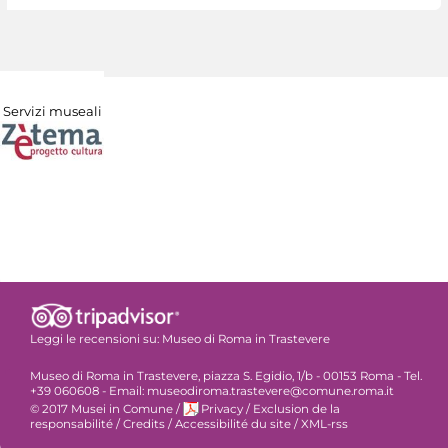
Servizi museali
Leggi le recensioni su:
Museo di Roma in Trastevere
Museo di Roma in Trastevere, piazza S. Egidio, 1/b - 00153 Roma - Tel.
+39 060608 - Email: museodiroma.trastevere@comune.roma.it
© 2017 Musei in Comune
/
Privacy
/
Exclusion de la
responsabilité
/
Credits
/
Accessibilité du site
/
XML-rss