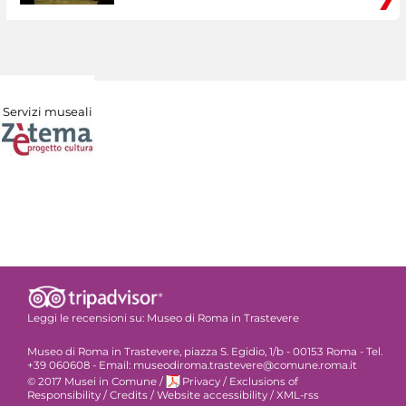
Servizi museali
Leggi le recensioni su:
Museo di Roma in Trastevere
Museo di Roma in Trastevere, piazza S. Egidio, 1/b - 00153 Roma - Tel.
+39 060608 - Email: museodiroma.trastevere@comune.roma.it
© 2017 Musei in Comune
/
Privacy
/
Exclusions of
Responsibility
/
Credits
/
Website accessibility
/
XML-rss