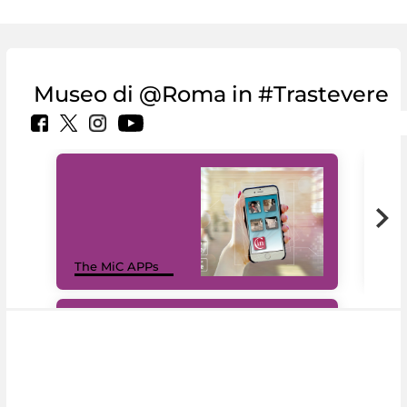
Museo di @Roma in #Trastevere
MiC
The MiC APPs
net