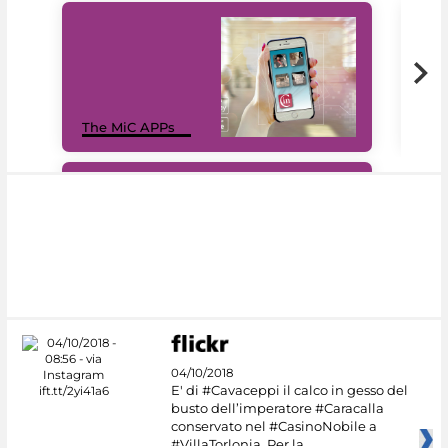
MiC
The MiC APPs
net
#DiscoverMiC
04/10/2018
E' di #Cavaceppi il calco in gesso del
busto dell’imperatore #Caracalla
conservato nel #CasinoNobile a
#VillaTorlonia. Per la