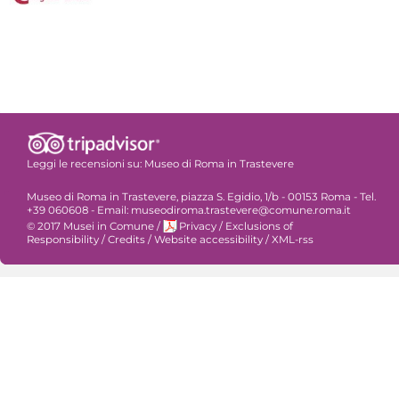
Leggi le recensioni su:
Museo di Roma in Trastevere
Museo di Roma in Trastevere, piazza S. Egidio, 1/b - 00153 Roma - Tel.
+39 060608 - Email: museodiroma.trastevere@comune.roma.it
© 2017 Musei in Comune
/
Privacy
/
Exclusions of
Responsibility
/
Credits
/
Website accessibility
/
XML-rss