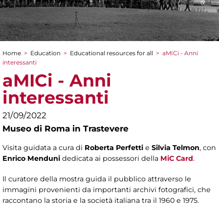
Home
>
Education
>
Educational resources for all
>
aMICi - Anni
You are here
interessanti
aMICi - Anni
interessanti
21/09/2022
Museo di Roma in Trastevere
Visita guidata a cura di
Roberta Perfetti
e
Silvia Telmon
, con
Enrico Menduni
dedicata ai possessori della
MiC Card
.
Il curatore della mostra guida il pubblico attraverso le
immagini provenienti da importanti archivi fotografici, che
raccontano la storia e la società italiana tra il 1960 e 1975.