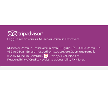
Leggi le recensioni su:
Museo di Roma in Trastevere
Museo di Roma in Trastevere, piazza S. Egidio, 1/b - 00153 Roma - Tel.
+39 060608 - Email: museodiroma.trastevere@comune.roma.it
© 2017 Musei in Comune
/
Privacy
/
Exclusions of
Responsibility
/
Credits
/
Website accessibility
/
XML-rss