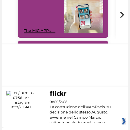
MiC
The MiC APPs
net
#DiscoverMiC
08/10/2018
La costruzione dell'#AraPacis, su
decisione dello stesso Augusto,
avvenne nel Campo Marzio
settentrionale, in quella zona