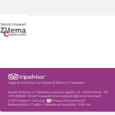
Servizi museali
Leggi le recensioni su:
Museo di Roma in Trastevere
Museo di Roma in Trastevere, piazza S. Egidio, 1/b - 00153 Roma - Tel.
+39 060608 - Email: museodiroma.trastevere@comune.roma.it
© 2017 Musei in Comune
/
Privacy
/
Exclusions of
Responsibility
/
Credits
/
Website accessibility
/
XML-rss