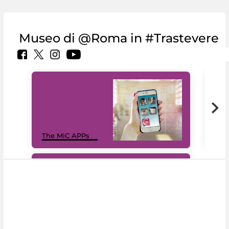
Museo di @Roma in #Trastevere
MiC
The MiC APPs
net
#DiscoverMiC