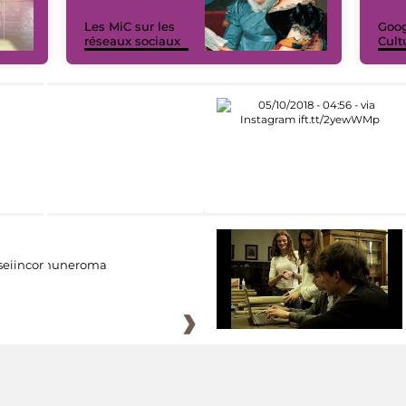
Les MiC sur les
Goog
réseaux sociaux
Cult
eiincomuneroma