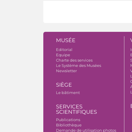
MUSÉE
Editorial
I
Equipe
B
Charte des services
S
Le Système des Musées
Newsletter
V
SIÈGE
A
Le bâtiment
SERVICES
SCIENTIFIQUES
Publications
Bibliothèque
Demande de utilisation photos