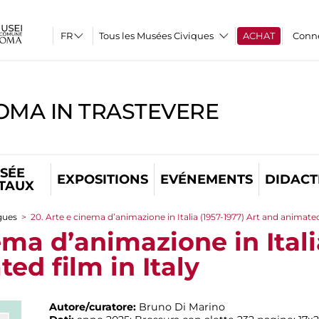
Tous les Musées Civiques
ACHAT
Conn
OMA IN TRASTEVERE
SÉE
EXPOSITIONS
EVÉNEMENTS
DIDACT
ITAUX
gues
>
20. Arte e cinema d’animazione in Italia (1957-1977) Art and animated 
ema d’animazione in Itali
ed film in Italy
Autore/curatore:
Bruno Di Marino