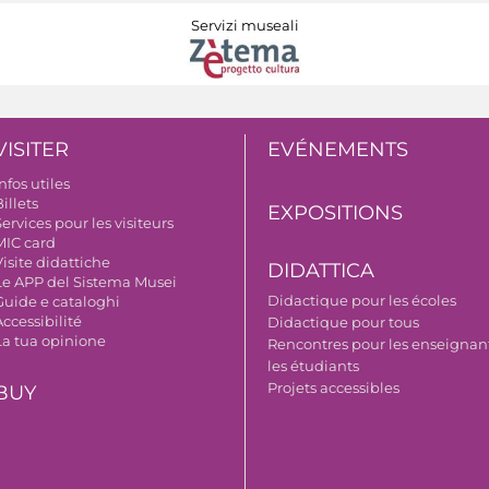
Servizi museali
VISITER
EVÉNEMENTS
nfos utiles
illets
EXPOSITIONS
ervices pour les visiteurs
MIC card
isite didattiche
DIDATTICA
Le APP del Sistema Musei
Didactique pour les écoles
Guide e cataloghi
ccessibilité
Didactique pour tous
La tua opinione
Rencontres pour les enseignant
les étudiants
Projets accessibles
BUY