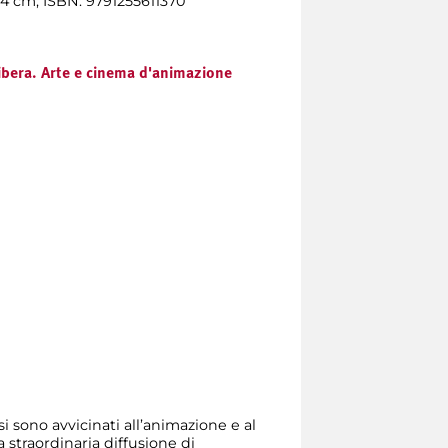
24 cm; ISBN: 9791255611370
bera. Arte e cinema d'animazione
77, si sono avvicinati all’animazione e al
 straordinaria diffusione di