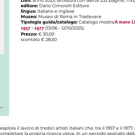
Dati:
anno 2025; Brossura con alette 232 pagine; 17x
editore:
Dario Cimorelli Editore
lingua:
italiano e inglese
Museo:
Museo di Roma in Trastevere
Tipologia guida/catalogo:
Catalogo mostra
A mano Li
(13/06 - 12/10/2025)
1957 - 1977
Prezzo:
€ 30,00
scontato € 28,50
 esplora il lavoro di tredici artisti italiani che, tra il 1957 e il 19
ompletare la propria ricerca visiva. In un periodo segnato dalla