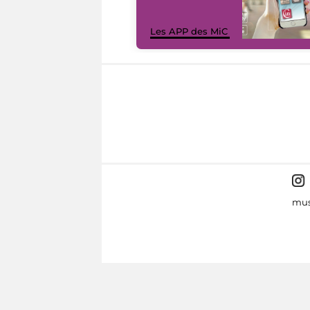
Les APP des MiC
mus