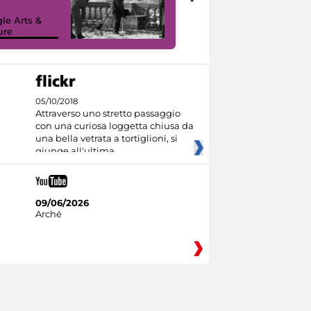
le Arts &
ure
I like MiC
05/10/2018
Attraverso uno stretto passaggio
con una curiosa loggetta chiusa da
una bella vetrata a tortiglioni, si
giunge all'ultima
09/06/2026
Arché