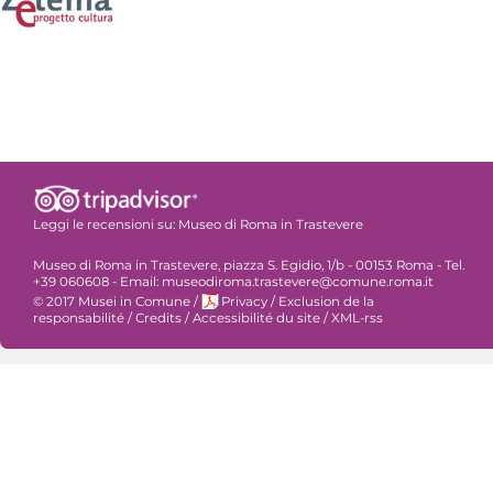
Leggi le recensioni su:
Museo di Roma in Trastevere
Museo di Roma in Trastevere, piazza S. Egidio, 1/b - 00153 Roma - Tel.
+39 060608 - Email: museodiroma.trastevere@comune.roma.it
© 2017 Musei in Comune
/
Privacy
/
Exclusion de la
responsabilité
/
Credits
/
Accessibilité du site
/
XML-rss