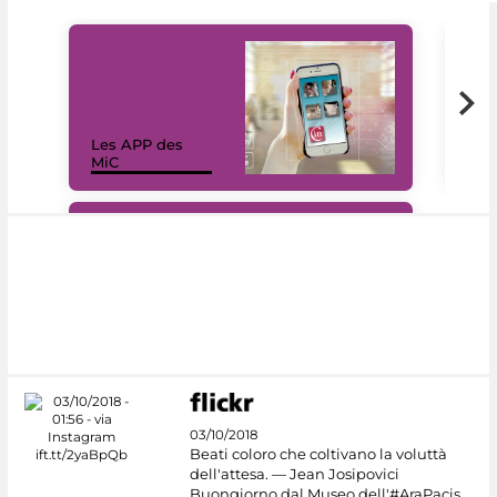
Les APP des
Les
MiC
rés
#DiscoverMiC
03/10/2018
Beati coloro che coltivano la voluttà
dell'attesa. — Jean Josipovici
Buongiorno dal Museo dell'#AraPacis