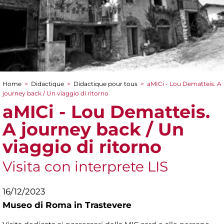
Home
>
Didactique
>
Didactique pour tous
>
aMICi - Lou Dematteis. A
You are here
journey back / Un viaggio di ritorno
aMICi - Lou Dematteis.
A journey back / Un
viaggio di ritorno
Visita con interprete LIS
16/12/2023
Museo di Roma in Trastevere