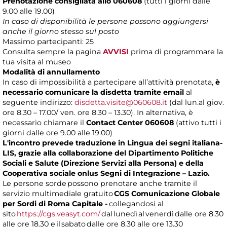
Prenotazione consigliata allo 060608
(tutti i giorni dalle
9.00 alle 19.00)
In caso di disponibilità le persone possono aggiungersi
anche il giorno stesso sul posto
Massimo partecipanti: 25
Consulta sempre la pagina
AVVISI
prima di programmare la
tua visita al museo
Modalità di annullamento
In caso di impossibilità a partecipare all’attività prenotata,
è
necessario comunicare la disdetta tramite email
al
seguente indirizzo:
disdetta.visite@060608.it
(dal lun.al giov.
ore 8.30 – 17.00/ ven. ore 8.30 – 13.30). In alternativa, è
necessario chiamare il
Contact Center 060608
(attivo tutti i
giorni dalle ore 9.00 alle 19.00)
L'incontro prevede traduzione in Lingua dei segni italiana-
LIS, grazie alla collaborazione del Dipartimento Politiche
Sociali e Salute (Direzione Servizi alla Persona) e della
Cooperativa sociale onlus Segni di Integrazione – Lazio.
Le persone sorde possono prenotare anche tramite il
servizio multimediale gratuito
CGS Comunicazione Globale
per Sordi di Roma Capitale -
collegandosi al
sito
https://cgs.veasyt.com/
dal lunedì al venerdì dalle ore 8.30
alle ore 18.30 e il sabato dalle ore 8.30 alle ore 13.30