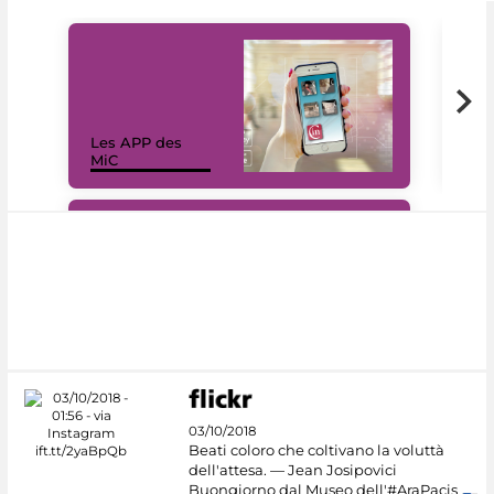
Les APP des
Les
MiC
rés
#DiscoverMiC
03/10/2018
Beati coloro che coltivano la voluttà
dell'attesa. — Jean Josipovici
Buongiorno dal Museo dell'#AraPacis