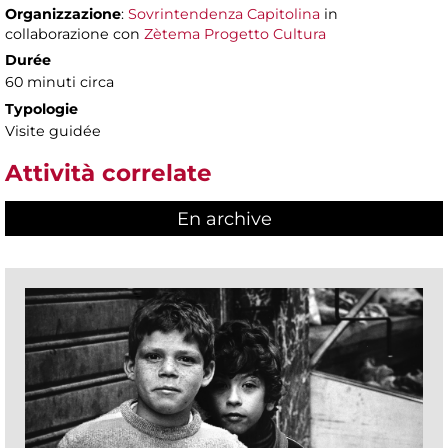
Organizzazione
:
Sovrintendenza Capitolina
in
collaborazione con
Zètema Progetto Cultura
Durée
60 minuti circa
Typologie
Visite guidée
Attività correlate
En archive