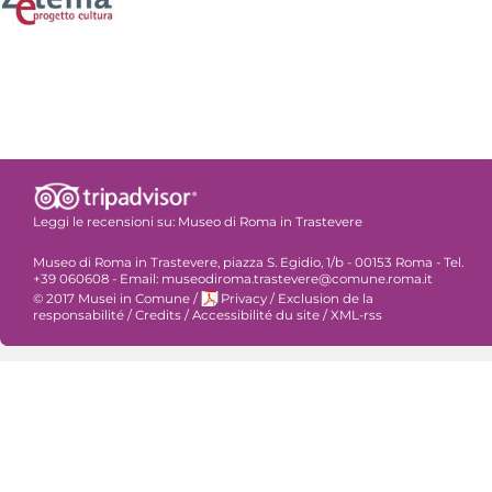
Leggi le recensioni su:
Museo di Roma in Trastevere
Museo di Roma in Trastevere, piazza S. Egidio, 1/b - 00153 Roma - Tel.
+39 060608 - Email: museodiroma.trastevere@comune.roma.it
© 2017 Musei in Comune
/
Privacy
/
Exclusion de la
responsabilité
/
Credits
/
Accessibilité du site
/
XML-rss