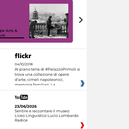
le Arts &
ure
I like MiC
04/10/2018
Al piano terra di #PalazzoPrimoli si
trova una collezione di opere
d’arte, cimeli napoleonici,
memorie familiari. La
23/06/2026
Sentire e raccontare il museo:
Liceo Linguistico Lucio Lombardo
Radice