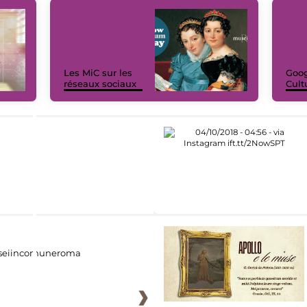
Les MiC sur les
Goog
réseaux sociaux
Cult
eiincomuneroma