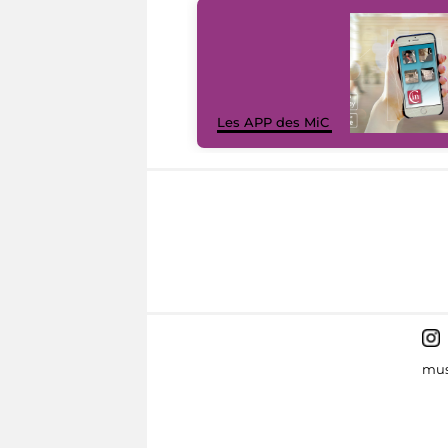
Les APP des MiC
mus