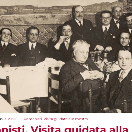
us
>
aMICi - I Romanisti. Visita guidata alla mostra
nisti. Visita guidata all