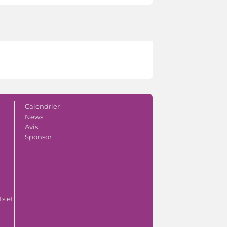
Calendrier
News
Avis
Sponsor
s et