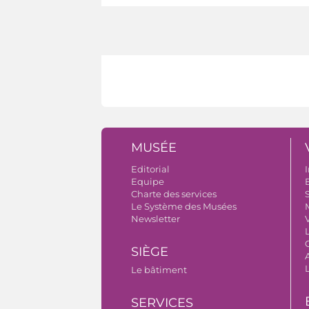
MUSÉE
Editorial
I
Equipe
B
Charte des services
S
Le Système des Musées
Newsletter
V
SIÈGE
A
Le bâtiment
SERVICES