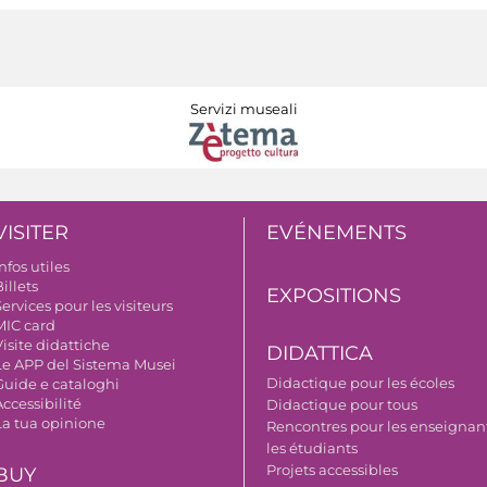
Servizi museali
VISITER
EVÉNEMENTS
nfos utiles
illets
EXPOSITIONS
ervices pour les visiteurs
MIC card
isite didattiche
DIDATTICA
Le APP del Sistema Musei
Didactique pour les écoles
Guide e cataloghi
ccessibilité
Didactique pour tous
La tua opinione
Rencontres pour les enseignant
les étudiants
Projets accessibles
BUY