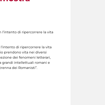
l’intento di ripercorrere la vita
’intento di ripercorrere la vita
nio prendono vita nei diversi
cezione dei fenomeni letterari,
a grandi intellettuali romani e
Strenna dei Romanisti”.