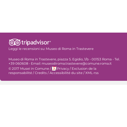
Leggi le recensioni su:
Museo di Roma in Trastevere
Museo di Roma in Trastevere, piazza S. Egidio, 1/b - 00153 Roma - Tel.
+39 060608 - Email: museodiroma.trastevere@comune.roma.it
© 2017 Musei in Comune
/
Privacy
/
Exclusion de la
responsabilité
/
Credits
/
Accessibilité du site
/
XML-rss