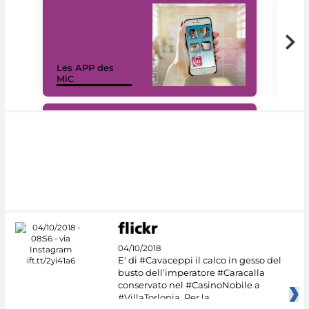
Les APP des
Les
MiC
rés
#DiscoverMiC
04/10/2018
E' di #Cavaceppi il calco in gesso del
busto dell’imperatore #Caracalla
conservato nel #CasinoNobile a
#VillaTorlonia. Per la