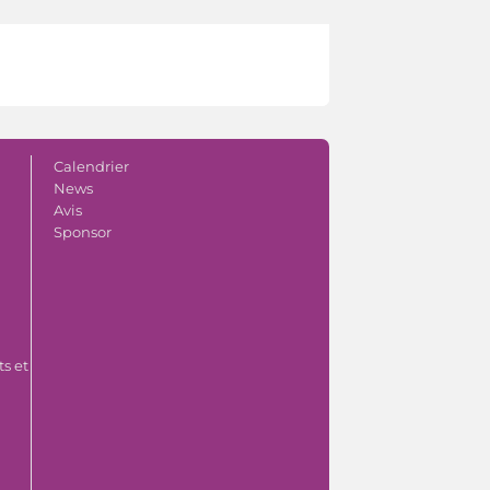
Calendrier
News
Avis
Sponsor
s et