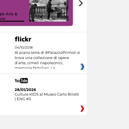
le Arts &
ure
I like MiC
04/10/2018
Al piano terra di #PalazzoPrimoli si
trova una collezione di opere
d’arte, cimeli napoleonici,
memorie familiari. La
28/01/2026
Cultura KIDS al Museo Carlo Bilotti
| ENG #3