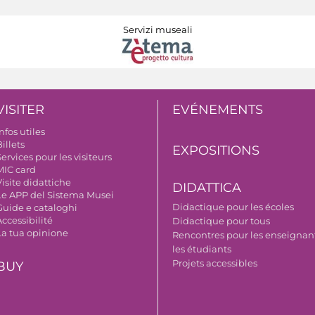
Servizi museali
VISITER
EVÉNEMENTS
nfos utiles
illets
EXPOSITIONS
ervices pour les visiteurs
MIC card
isite didattiche
DIDATTICA
Le APP del Sistema Musei
Didactique pour les écoles
Guide e cataloghi
ccessibilité
Didactique pour tous
La tua opinione
Rencontres pour les enseignant
les étudiants
Projets accessibles
BUY