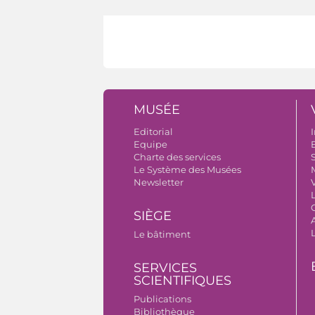
MUSÉE
Editorial
I
Equipe
B
Charte des services
S
Le Système des Musées
Newsletter
V
SIÈGE
A
Le bâtiment
SERVICES
SCIENTIFIQUES
Publications
Bibliothèque