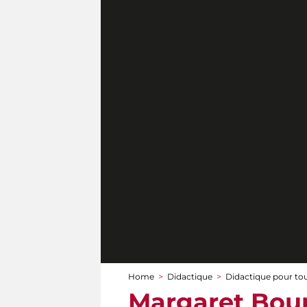
Home
>
Didactique
>
Didactique pour to
You are here
Margaret Bour