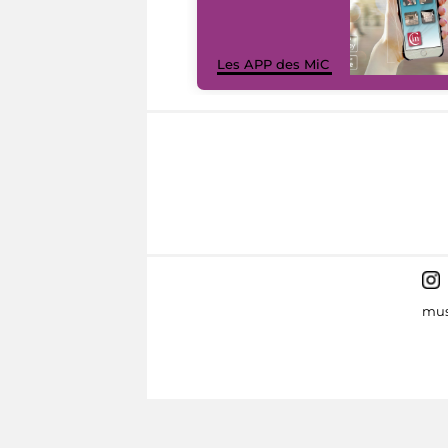
Les APP des MiC
mus