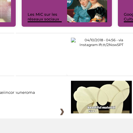
Les MiC sur les
Goog
réseaux sociaux
Cult
eiincomuneroma