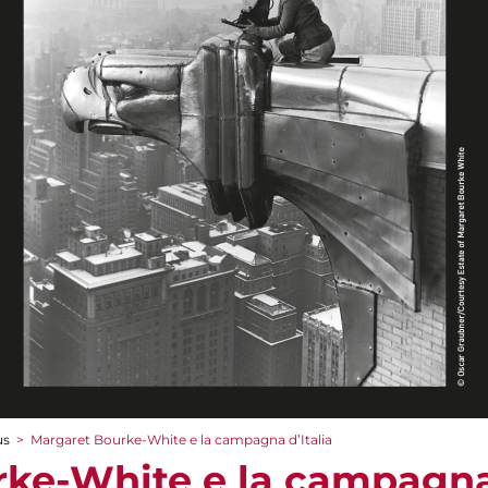
us
>
Margaret Bourke-White e la campagna d’Italia
ke-White e la campagna 