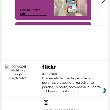
Les APP des
Les
MiC
rés
#DiscoverMiC
07/10/2018
Ho cercato la libertà più che la
potenza, e quest'ultima soltanto
perché, in parte, secondava la libertà.
— Marguerite Yourcenar