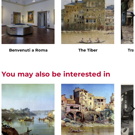
Benvenuti a Roma
The Tiber
Tra
You may also be interested in