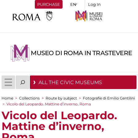
PURCHASE
Log In
MUSEO DI ROMA IN TRASTEVERE
ALL THE CIVIC MUSEUMS
Home
>
Collections
>
Route by subject
>
Fotografie di Emilio Gentilini
You are here
>
Vicolo del Leopardo. Mattine d’inverno, Roma
Vicolo del Leopardo.
Mattine d’inverno,
Roma