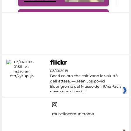
#DiscoverMiC
03/10/2018
Beati coloro che coltivano la voluttà
dell'attesa. — Jean Josipovici
Buongiorno dal Museo dell'#AraPacis
dove sono esposti i
museiincomuneroma