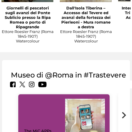
Giornelli di pescatori
Dall'Isola Tiberina –
Inter
sugli avanzi del Ponte
Accesso dal Tevere ed
Tri
Sublicio presso la Ripa
avanzi della fortezza dei
Ade
Romea o porto di
Pierleoni - Mura romane
Ripagrande
a destra
Ettore Roesler Franz (Roma
Ettore Roesler Franz (Roma
1845-1907)
1845-1907)
Watercolour
Watercolour
Museo di @Roma in #Trastevere
MiC
The MiC APPs
net