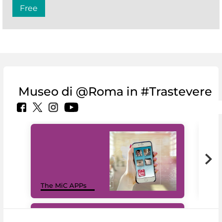
Free
Museo di @Roma in #Trastevere
MiC
The MiC APPs
net