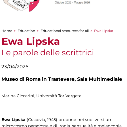
Home
>
Education
>
Educational resources for all
>
Ewa Lipska
You are here
Ewa Lipska
Le parole delle scrittrici
23/04/2026
Museo di Roma in Trastevere,
Sala Multimediale
Marina Ciccarini, Università Tor Vergata
Ewa Lipska
(Cracovia, 1945) propone nei suoi versi un
microcosmo paradossale di ironia, sensualità e melanconia,