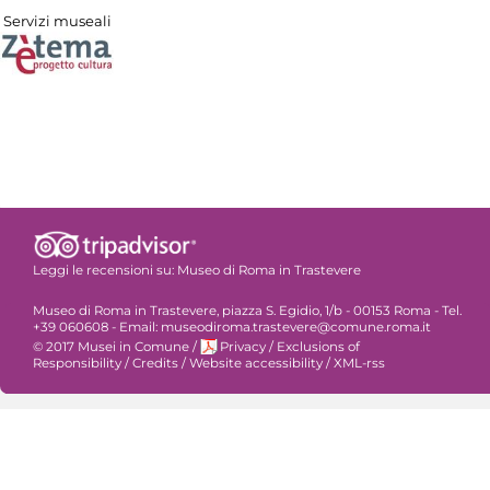
Servizi museali
Leggi le recensioni su:
Museo di Roma in Trastevere
Museo di Roma in Trastevere, piazza S. Egidio, 1/b - 00153 Roma - Tel.
+39 060608 - Email: museodiroma.trastevere@comune.roma.it
© 2017 Musei in Comune
/
Privacy
/
Exclusions of
Responsibility
/
Credits
/
Website accessibility
/
XML-rss