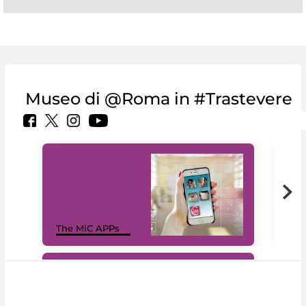
Museo di @Roma in #Trastevere
MiC
The MiC APPs
net