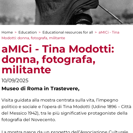
Home
>
Education
>
Educational resources for all
>
aMICi - Tina
You are here
Modotti: donna, fotografa, militante
aMICi - Tina Modotti:
donna, fotografa,
militante
10/09/2025
Museo di Roma in Trastevere,
Visita guidata alla mostra centrata sulla vita, l’impegno
politico e sociale e l’opera di Tina Modotti (Udine 1896 – Città
del Messico 1942), tra le più significative protagoniste della
fotografia del Novecento.
La mostra nasce da un progetto dell’Associazione Culturale