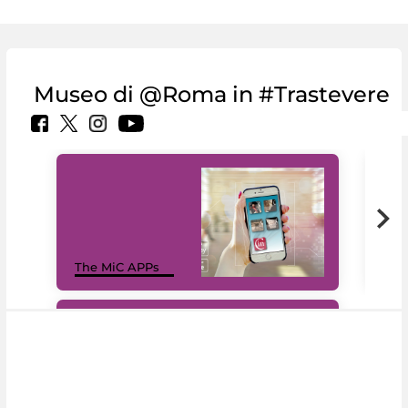
Museo di @Roma in #Trastevere
MiC
The MiC APPs
net