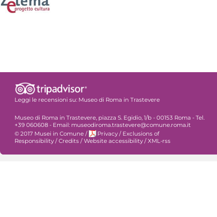
Leggi le recensioni su:
Museo di Roma in Trastevere
Museo di Roma in Trastevere, piazza S. Egidio, 1/b - 00153 Roma - Tel.
+39 060608 - Email: museodiroma.trastevere@comune.roma.it
© 2017 Musei in Comune
/
Privacy
/
Exclusions of
Responsibility
/
Credits
/
Website accessibility
/
XML-rss