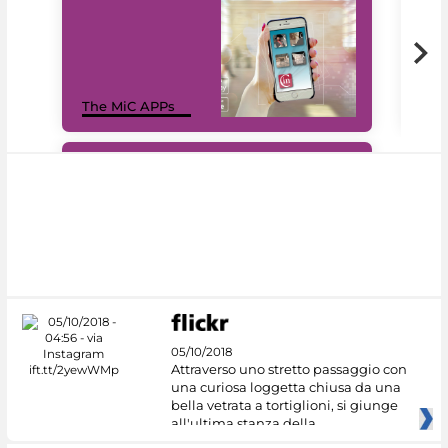
MiC
The MiC APPs
net
#DiscoverMiC
05/10/2018
Attraverso uno stretto passaggio con
una curiosa loggetta chiusa da una
bella vetrata a tortiglioni, si giunge
all'ultima stanza della