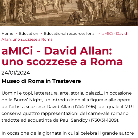
Home
>
Education
>
Educational resources for all
>
aMICi - David
You are here
Allan: uno scozzese a Roma
aMICi - David Allan:
uno scozzese a Roma
24/01/2024
Museo di Roma in Trastevere
Uomini e topi, letteratura, arte, storia, palazzi… In occasione
della Burns’ Night, un’introduzione alla figura e alle opere
dell’artista scozzese David Allan (1744-1796), del quale il MRT
conserva quattro rappresentazioni del carnevale romano
tradotte ad acquatinta da Paul Sandby (1730/31-1809).
In occasione della giornata in cui si celebra il grande autore