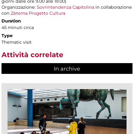
giorni dalle ore 9.00 alle 19.00)
Organizzazione:
Sovrintendenza Capitolina
in collaborazione
con
Zètema Progetto Cultura
Duration
45 minuti circa
Type
Thematic visit
Attività correlate
In archive