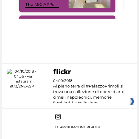
The MiC APPs
net
#DiscoverMiC
04/10/2018
Al piano terra di #PalazzoPrimoli si
trova una collezione di opere d’arte,
cimeli napoleonici, memorie
familiari. La collezione
museiincomuneroma