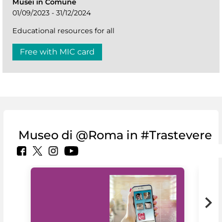
Musei in Comune
01/09/2023 - 31/12/2024
Educational resources for all
Free with MIC card
Museo di @Roma in #Trastevere
MiC