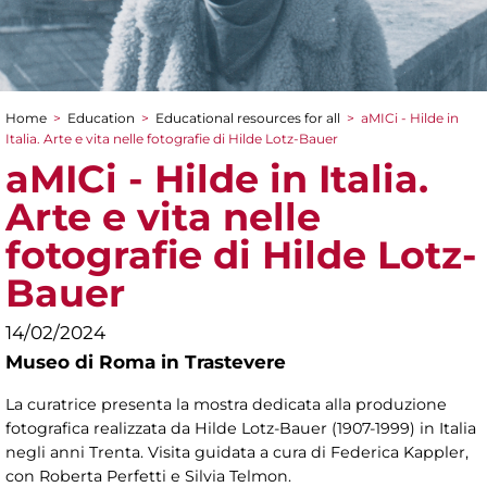
Home
>
Education
>
Educational resources for all
>
aMICi - Hilde in
You are here
Italia. Arte e vita nelle fotografie di Hilde Lotz-Bauer
aMICi - Hilde in Italia.
Arte e vita nelle
fotografie di Hilde Lotz-
Bauer
14/02/2024
Museo di Roma in Trastevere
La curatrice presenta la mostra dedicata alla produzione
fotografica realizzata da Hilde Lotz-Bauer (1907-1999) in Italia
negli anni Trenta. Visita guidata a cura di Federica Kappler,
con Roberta Perfetti e Silvia Telmon.