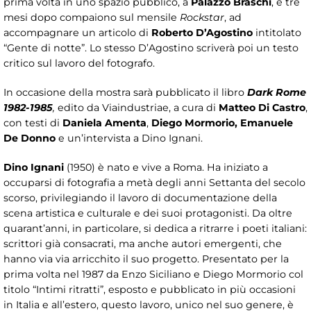
prima volta in uno spazio pubblico, a
Palazzo Braschi
, e tre
mesi dopo compaiono sul mensile
Rockstar
, ad
accompagnare un articolo di
Roberto D’Agostino
intitolato
“Gente di notte”. Lo stesso D’Agostino scriverà poi un testo
critico sul lavoro del fotografo.
In occasione della mostra sarà pubblicato il libro
Dark Rome
1982-1985
,
edito da Viaindustriae, a cura di
Matteo Di Castro
,
con testi di
Daniela Amenta
,
Diego Mormorio, Emanuele
De Donno
e un’intervista a Dino Ignani.
Dino Ignani
(1950) è nato e vive a Roma. Ha iniziato a
occuparsi di fotografia a metà degli anni Settanta del secolo
scorso, privilegiando il lavoro di documentazione della
scena artistica e culturale e dei suoi protagonisti. Da oltre
quarant’anni, in particolare, si dedica a ritrarre i poeti italiani:
scrittori già consacrati, ma anche autori emergenti, che
hanno via via arricchito il suo progetto. Presentato per la
prima volta nel 1987 da Enzo Siciliano e Diego Mormorio col
titolo “Intimi ritratti”, esposto e pubblicato in più occasioni
in Italia e all’estero, questo lavoro, unico nel suo genere, è