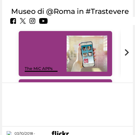
Museo di @Roma in #Trastevere
MiC
The MiC APPs
net
#DiscoverMiC