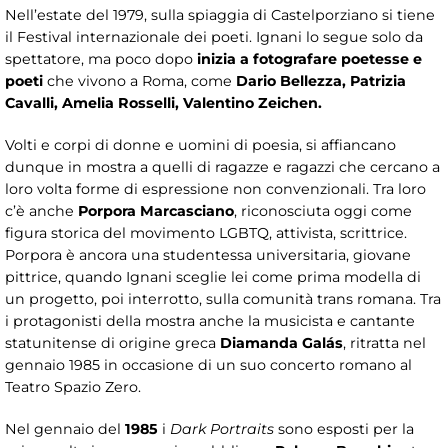
Nell’estate del 1979, sulla spiaggia di Castelporziano si tiene
il Festival internazionale dei poeti. Ignani lo segue solo da
spettatore, ma poco dopo
inizia
a fotografare poetesse e
poeti
che vivono a Roma, come
Dario Bellezza, Patrizia
Cavalli, Amelia Rosselli, Valentino Zeichen.
Volti e corpi di donne e uomini di poesia, si affiancano
dunque in mostra a quelli di ragazze e ragazzi che cercano a
loro volta forme di espressione non convenzionali. Tra loro
c’è anche
Porpora Marcasciano
, riconosciuta oggi come
figura storica del movimento LGBTQ, attivista, scrittrice.
Porpora è ancora una studentessa universitaria, giovane
pittrice, quando Ignani sceglie lei come prima modella di
un progetto, poi interrotto, sulla comunità trans romana. Tra
i protagonisti della mostra anche la musicista e cantante
statunitense di origine greca
Diamanda Galás
, ritratta nel
gennaio 1985 in occasione di un suo concerto romano al
Teatro Spazio Zero.
Nel gennaio del
1985
i
Dark Portraits
sono esposti per la