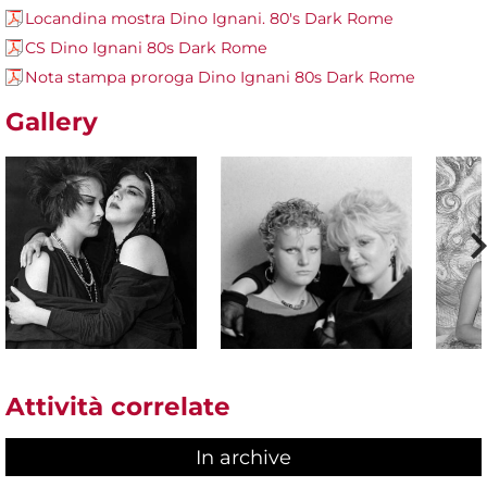
Locandina mostra Dino Ignani. 80's Dark Rome
CS Dino Ignani 80s Dark Rome
Nota stampa proroga Dino Ignani 80s Dark Rome
Gallery
Attività correlate
In archive