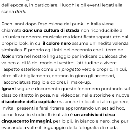
dell’epoca e, in particolare, i luoghi e gli eventi legati alla
scena
dark
.
Pochi anni dopo l’esplosione del punk, in Italia viene
chiamata
dark
una cultura di strada
non riconducibile a
un’unica tendenza musicale ma identificata soprattutto dal
proprio look, in cui
il colore nero
assume un’inedita valenza
simbolica. È proprio agli inizi del decennio che il termine
look
entra nel nostro linguaggio per indicare qualcosa che
va ben al di là del modo di vestire: l’attitudine a vivere
l’aspetto esteriore come un
progetto
vero e proprio, in cui,
oltre all’abbigliamento, entrano in gioco gli accessori,
l’acconciatura (taglio e colore), il make-up.
Ignani
segue e documenta questo fenomeno puntando sul
classico ritratto in posa. Nei videobar, nelle storiche e nuove
discoteche della capitale
ma anche in locali di altro genere,
invita i presenti a farsi ritrarre approntando un set ad hoc,
come fosse in studio. Il risultato è
un archivio di circa
cinquecento immagini
, per lo più in bianco e nero, che pur
evocando a volte il linguaggio della fotografia di moda,