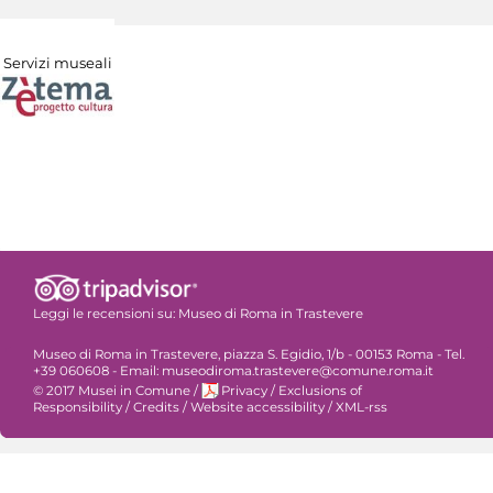
Servizi museali
Leggi le recensioni su:
Museo di Roma in Trastevere
Museo di Roma in Trastevere, piazza S. Egidio, 1/b - 00153 Roma - Tel.
+39 060608 - Email: museodiroma.trastevere@comune.roma.it
© 2017 Musei in Comune
/
Privacy
/
Exclusions of
Responsibility
/
Credits
/
Website accessibility
/
XML-rss