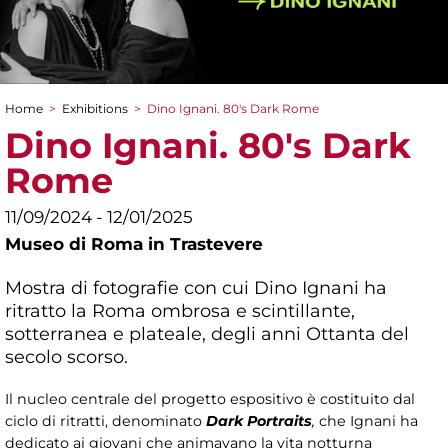
Home
>
Exhibitions
>
Dino Ignani. 80's Dark Rome
You are here
Dino Ignani. 80's Dark
Rome
11/09/2024 - 12/01/2025
Museo di Roma in Trastevere
Mostra di fotografie con cui Dino Ignani ha
ritratto la Roma ombrosa e scintillante,
sotterranea e plateale, degli anni Ottanta
del
secolo scorso.
Il nucleo centrale del progetto espositivo è costituito dal
ciclo di ritratti, denominato
Dark Portraits
,
che Ignani ha
dedicato ai giovani che animavano la vita notturna