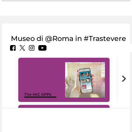
Museo di @Roma in #Trastevere
MiC
The MiC APPs
net