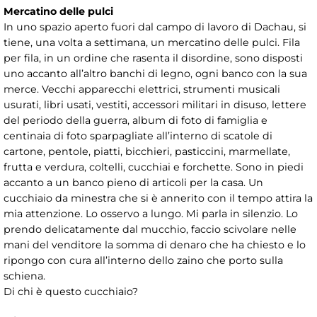
Mercatino delle pulci
In uno spazio aperto fuori dal campo di lavoro di Dachau, si
tiene, una volta a settimana, un mercatino delle pulci. Fila
per fila, in un ordine che rasenta il disordine, sono disposti
uno accanto all’altro banchi di legno, ogni banco con la sua
merce. Vecchi apparecchi elettrici, strumenti musicali
usurati, libri usati, vestiti, accessori militari in disuso, lettere
del periodo della guerra, album di foto di famiglia e
centinaia di foto sparpagliate all’interno di scatole di
cartone, pentole, piatti, bicchieri, pasticcini, marmellate,
frutta e verdura, coltelli, cucchiai e forchette. Sono in piedi
accanto a un banco pieno di articoli per la casa. Un
cucchiaio da minestra che si è annerito con il tempo attira la
mia attenzione. Lo osservo a lungo. Mi parla in silenzio. Lo
prendo delicatamente dal mucchio, faccio scivolare nelle
mani del venditore la somma di denaro che ha chiesto e lo
ripongo con cura all’interno dello zaino che porto sulla
schiena.
Di chi è questo cucchiaio?