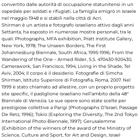
convertito dalle autorità di occupazione statunitensi in un
ospedale per soldati e rifugiati. La famiglia emigrò in Israele
nel maggio 1948 e si stabilì nella città di Acri.
Shirman è un artista e fotografo israeliano attivo dagli anni
Settanta, ha esposto in numerose mostre personali, tra le
quali: Photographs, MFA exhibition, Pratt Institute Gallery,
New York, 1978; The Unseen Borders, The First
Johannesburg Biennale, South Africa, 1995-1996; From the
Wandering of the One – Armed Rider, S.S. 470430-920430,
Camerawork, San Francisco, 1994; Living in the Shade, Tel
Aviv, 2004; Il corpo è il desiderio. Fotografie di Simcha
Shirman, Istituto Superiore di Fotografia, Roma, 2007. Nel
1999 è stato chiamato ad allestire, con un proprio progetto
site specific, il padiglione israeliano nell’ambito della 48°
Biennale di Venezia. Le sue opere sono state scelte per
prestigiose collettive a Parigi (Photographs D’Israel, Passage
De Retz, 1996); Tokio (Exploring the Diversity, The 2nd Tokyo
International Photo-Biennale, 1997); Gerusalemme
(Exhibition of the winners of the award of the Ministry of
Science, Culture and Sport, for Art and Design, Israel