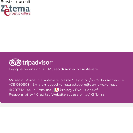
Servizi museali
Leggi le recensioni su:
Museo di Roma in Trastevere
Museo di Roma in Trastevere, piazza S. Egidio, 1/b - 00153 Roma - Tel.
+39 060608 - Email: museodiroma.trastevere@comune.roma.it
© 2017 Musei in Comune
/
Privacy
/
Exclusions of
Responsibility
/
Credits
/
Website accessibility
/
XML-rss