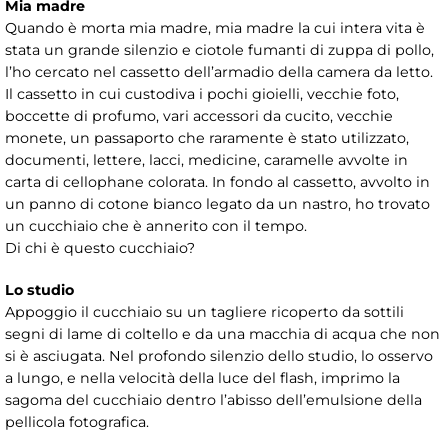
Mia madre
Quando è morta mia madre, mia madre la cui intera vita è
stata un grande silenzio e ciotole fumanti di zuppa di pollo,
l’ho cercato nel cassetto dell’armadio della camera da letto.
Il cassetto in cui custodiva i pochi gioielli, vecchie foto,
boccette di profumo, vari accessori da cucito, vecchie
monete, un passaporto che raramente è stato utilizzato,
documenti, lettere, lacci, medicine, caramelle avvolte in
carta di cellophane colorata. In fondo al cassetto, avvolto in
un panno di cotone bianco legato da un nastro, ho trovato
un cucchiaio che è annerito con il tempo.
Di chi è questo cucchiaio?
Lo studio
Appoggio il cucchiaio su un tagliere ricoperto da sottili
segni di lame di coltello e da una macchia di acqua che non
si è asciugata. Nel profondo silenzio dello studio, lo osservo
a lungo, e nella velocità della luce del flash, imprimo la
sagoma del cucchiaio dentro l’abisso dell’emulsione della
pellicola fotografica.