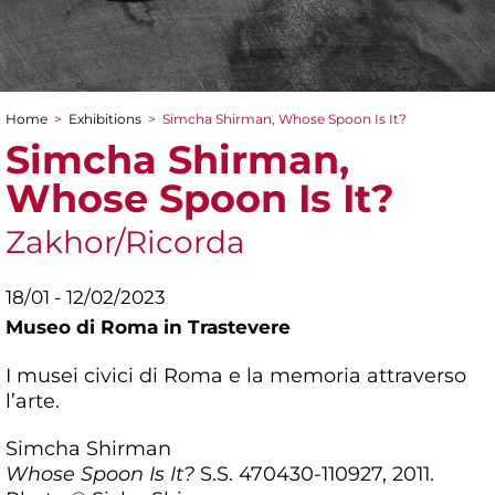
Home
>
Exhibitions
>
Simcha Shirman, Whose Spoon Is It?
You are here
Simcha Shirman,
Whose Spoon Is It?
Zakhor/Ricorda
18/01 - 12/02/2023
Museo di Roma in Trastevere
I musei civici di Roma e la memoria attraverso
l’arte.
Simcha Shirman
Whose Spoon Is It?
S.S. 470430-110927, 2011.