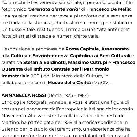
Ad arricchire l'esperienza sensoriale, il percorso ospita il film
fotoritmico "
Serenata d’arte varia
" di Fra
ncesco De Melis
:
una musicalizzazione per voce e pianoforte delle sequenze
di strada della studiosa, che trasforma l'immagine statica in
un flusso vitale, restituendo il ritmo di una "vita anteriore"
fatta di artisti di strada e numeri d'arte varia.
L’esposizione è promossa da
Roma Capitale, Assessorato
alla Cultura e Sovrintendenza Capitolina ai Beni Culturali
e
curata da
Stefania Baldinotti, Massimo Cutrupi
e
Francesco
Quaranta
dell’
Istituto Centrale per il Patrimonio
Immateriale
(ICPI) del Ministero della Cultura, in
collaborazione con il
Museo delle Civiltà
(MuCIV).
ANNABELLA ROSSI
(Roma, 1933 – 1984)
Etnologa e fotografa, Annabella Rossi è stata una figura di
rottura nel panorama dell’antropologia italiana del secondo
Novecento. Allieva e stretta collaboratrice di Ernesto de
Martino, ha partecipato nel 1959 alla storica spedizione in
Salento per lo studio del tarantismo, un’esperienza che ha
segnato profondamente la sua metodologia di ricerca sul