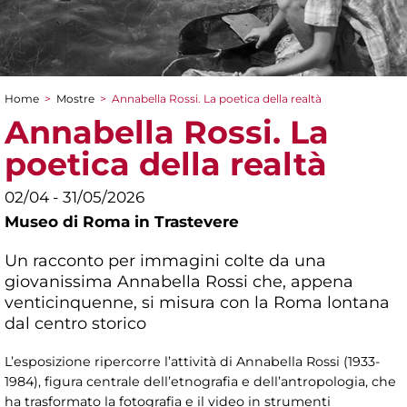
Home
>
Mostre
>
Annabella Rossi. La poetica della realtà
Tu sei qui
Annabella Rossi. La
poetica della realtà
02/04 - 31/05/2026
Museo di Roma in Trastevere
Un racconto per immagini colte da una
giovanissima Annabella Rossi che, appena
venticinquenne, si misura con la Roma lontana
dal centro storico
L’esposizione ripercorre l’attività di Annabella Rossi (1933-
1984), figura centrale dell’etnografia e dell’antropologia, che
ha trasformato la fotografia e il video in strumenti