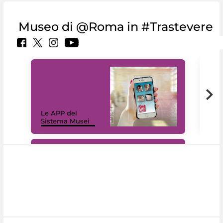
Museo di @Roma in #Trastevere
Il 
Le APP del
Mus
Sistema Musei
net
#DiscoverMiC