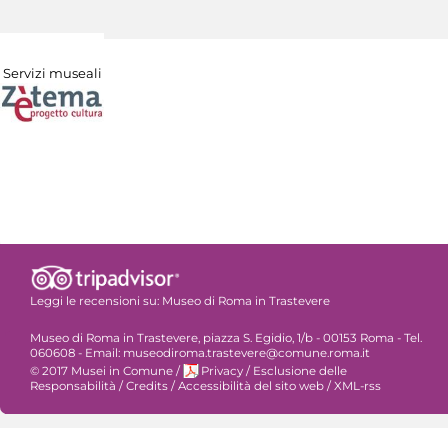
Servizi museali
Leggi le recensioni su:
Museo di Roma in Trastevere
Museo di Roma in Trastevere, piazza S. Egidio, 1/b - 00153 Roma - Tel.
060608 - Email: museodiroma.trastevere@comune.roma.it
© 2017 Musei in Comune
/
Privacy
/
Esclusione delle
Responsabilità
/
Credits
/
Accessibilità del sito web
/
XML-rss