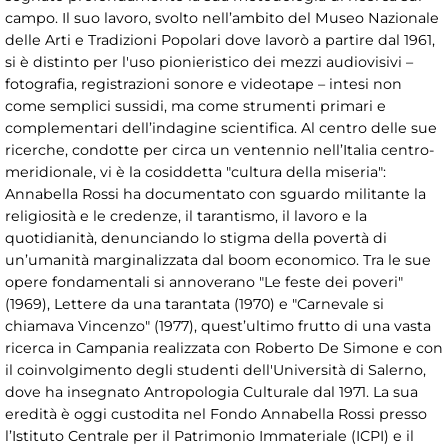
campo. Il suo lavoro, svolto nell’ambito del Museo Nazionale
delle Arti e Tradizioni Popolari dove lavorò a partire dal 1961,
si è distinto per l'uso pionieristico dei mezzi audiovisivi –
fotografia, registrazioni sonore e videotape – intesi non
come semplici sussidi, ma come strumenti primari e
complementari dell’indagine scientifica. Al centro delle sue
ricerche, condotte per circa un ventennio nell’Italia centro-
meridionale, vi è la cosiddetta "cultura della miseria":
Annabella Rossi ha documentato con sguardo militante la
religiosità e le credenze, il tarantismo, il lavoro e la
quotidianità, denunciando lo stigma della povertà di
un’umanità marginalizzata dal boom economico. Tra le sue
opere fondamentali si annoverano "Le feste dei poveri"
(1969), Lettere da una tarantata (1970) e "Carnevale si
chiamava Vincenzo" (1977), quest’ultimo frutto di una vasta
ricerca in Campania realizzata con Roberto De Simone e con
il coinvolgimento degli studenti dell'Università di Salerno,
dove ha insegnato Antropologia Culturale dal 1971. La sua
eredità è oggi custodita nel Fondo Annabella Rossi presso
l’Istituto Centrale per il Patrimonio Immateriale (ICPI) e il